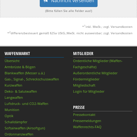
Nachricht versenden
(Bitte füllen Sie alle Felder aus!)
1
*
inkl. MwSt.; zzgl. Versandkosten
2
*
differenzbesteuert gemäß §25a UStG.;MwSt. nicht ausweisbar; zzgl. Versandkosten
WAFFENMARKT
MITGLIEDER
Übersicht
Ordentliche Mitglieder (Waffen-
Armbrüste & Bögen
Fachgeschäfte)
Blankwaffen (Messer u.ä.)
Außerordentliche Mitglieder
Gas-, Signal-, Schreckschusswaffen
Fördermitglieder
Kurzwaffen
Mitgliedschaft
Deko- & Salutwaffen
Login für Mitglieder
Langwaffen
Luftdruck- und CO2-Waffen
PRESSE
Munition
Pressekontakt
Optik
Pressemeldungen
Schalldämpfer
Waffenrechts-FAQ
Softairwaffen (Airsoftgun)
Ordonnanzwaffen