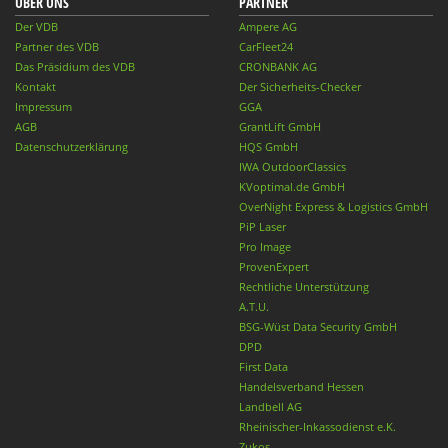
ÜBER UNS
PARTNER
Der VDB
Ampere AG
Partner des VDB
CarFleet24
Das Präsidium des VDB
CRONBANK AG
Kontakt
Der Sicherheits-Checker
Impressum
GGA
AGB
GrantLift GmbH
Datenschutzerklärung
HQS GmbH
IWA OutdoorClassics
KVoptimal.de GmbH
OverNight Express & Logistics GmbH
PiP Laser
Pro Image
ProvenExpert
Rechtliche Unterstützung
A.T.U.
BSG-Wüst Data Security GmbH
DPD
First Data
Handelsverband Hessen
Landbell AG
Rheinischer-Inkassodienst e.K.
Zukos