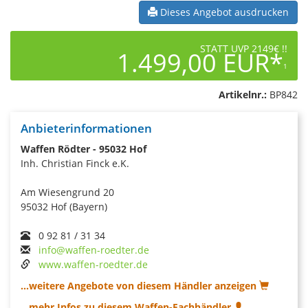
Dieses Angebot ausdrucken
STATT UVP 2149€ !!
1.499,00 EUR*
1
Artikelnr.:
BP842
Anbieterinformationen
Waffen Rödter - 95032 Hof
Inh. Christian Finck e.K.
Am Wiesengrund 20
95032 Hof (Bayern)
0 92 81 / 31 34
info@waffen-roedter.de
www.waffen-roedter.de
...weitere Angebote von diesem Händler anzeigen
...mehr Infos zu diesem Waffen-Fachhändler