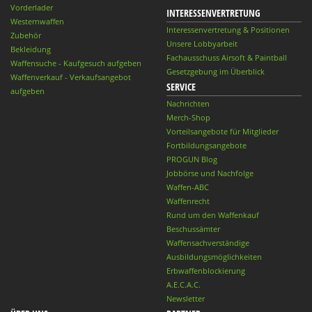
Vorderlader
INTERESSENVERTRETUNG
Westernwaffen
Interessenvertretung & Positionen
Zubehör
Unsere Lobbyarbeit
Bekleidung
Fachausschuss Airsoft & Paintball
Waffensuche - Kaufgesuch aufgeben
Gesetzgebung im Überblick
Waffenverkauf - Verkaufsangebot
SERVICE
aufgeben
Nachrichten
Merch-Shop
Vorteilsangebote für Mitglieder
Fortbildungsangebote
PROGUN Blog
Jobbörse und Nachfolge
Waffen-ABC
Waffenrecht
Rund um den Waffenkauf
Beschussämter
Waffensachverständige
Ausbildungsmöglichkeiten
Erbwaffenblockierung
A.E.C.A.C.
Newsletter