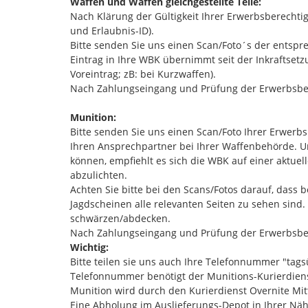
Waffen und Waffen gleichgestellte Teile:
Nach Klärung der Gültigkeit Ihrer Erwerbsberecht
und Erlaubnis-ID).
Bitte senden Sie uns einen Scan/Foto´s der entsp
Eintrag in Ihre WBK übernimmt seit der Inkraftset
Voreintrag; zB: bei Kurzwaffen).
Nach Zahlungseingang und Prüfung der Erwerbsber
Munition:
Bitte senden Sie uns einen Scan/Foto Ihrer Erwer
Ihren Ansprechpartner bei Ihrer Waffenbehörde. Um
können, empfiehlt es sich die WBK auf einer aktu
abzulichten.
Achten Sie bitte bei den Scans/Fotos darauf, dass 
Jagdscheinen alle relevanten Seiten zu sehen sind.
schwärzen/abdecken.
Nach Zahlungseingang und Prüfung der Erwerbsber
Wichtig:
Bitte teilen sie uns auch Ihre Telefonnummer "tags
Telefonnummer benötigt der Munitions-Kurierdien
Munition wird durch den Kurierdienst Overnite Mit
Eine Abholung im Auslieferungs-Depot in Ihrer Näh