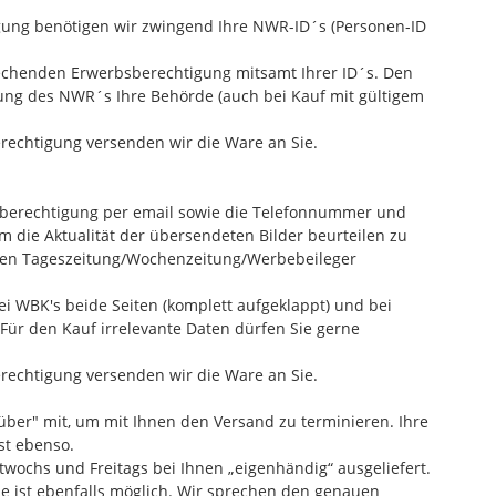
igung benötigen wir zwingend Ihre NWR-ID´s (Personen-ID
rechenden Erwerbsberechtigung mitsamt Ihrer ID´s. Den
zung des NWR´s Ihre Behörde (auch bei Kauf mit gültigem
echtigung versenden wir die Ware an Sie.
bsberechtigung per email sowie die Telefonnummer und
 die Aktualität der übersendeten Bilder beurteilen zu
ellen Tageszeitung/Wochenzeitung/Werbebeileger
bei WBK's beide Seiten (komplett aufgeklappt) und bei
 Für den Kauf irrelevante Daten dürfen Sie gerne
echtigung versenden wir die Ware an Sie.
über" mit, um mit Ihnen den Versand zu terminieren. Ihre
st ebenso.
twochs und Freitags bei Ihnen „eigenhändig“ ausgeliefert.
e ist ebenfalls möglich. Wir sprechen den genauen