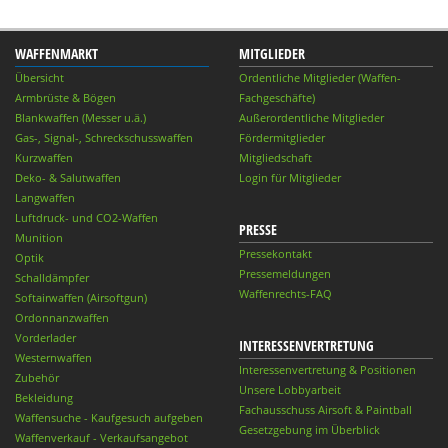
WAFFENMARKT
MITGLIEDER
Übersicht
Ordentliche Mitglieder (Waffen-
Armbrüste & Bögen
Fachgeschäfte)
Blankwaffen (Messer u.ä.)
Außerordentliche Mitglieder
Gas-, Signal-, Schreckschusswaffen
Fördermitglieder
Kurzwaffen
Mitgliedschaft
Deko- & Salutwaffen
Login für Mitglieder
Langwaffen
Luftdruck- und CO2-Waffen
PRESSE
Munition
Pressekontakt
Optik
Pressemeldungen
Schalldämpfer
Waffenrechts-FAQ
Softairwaffen (Airsoftgun)
Ordonnanzwaffen
Vorderlader
INTERESSENVERTRETUNG
Westernwaffen
Interessenvertretung & Positionen
Zubehör
Unsere Lobbyarbeit
Bekleidung
Fachausschuss Airsoft & Paintball
Waffensuche - Kaufgesuch aufgeben
Gesetzgebung im Überblick
Waffenverkauf - Verkaufsangebot