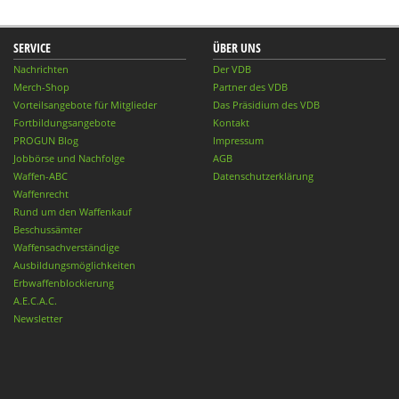
SERVICE
ÜBER UNS
Nachrichten
Der VDB
Merch-Shop
Partner des VDB
Vorteilsangebote für Mitglieder
Das Präsidium des VDB
Fortbildungsangebote
Kontakt
PROGUN Blog
Impressum
Jobbörse und Nachfolge
AGB
Waffen-ABC
Datenschutzerklärung
Waffenrecht
Rund um den Waffenkauf
Beschussämter
Waffensachverständige
Ausbildungsmöglichkeiten
Erbwaffenblockierung
A.E.C.A.C.
Newsletter