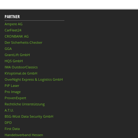
PARTNER
Ampere AG
CarFleet24
CRONBANK AG
Der Sicherheits-Checker
GGA
GrantLift GmbH
HQS GmbH
IWA OutdoorClassics
KVoptimal.de GmbH
OverNight Express & Logistics GmbH
PiP Laser
Pro Image
ProvenExpert
Rechtliche Unterstützung
A.T.U.
BSG-Wüst Data Security GmbH
DPD
First Data
Handelsverband Hessen