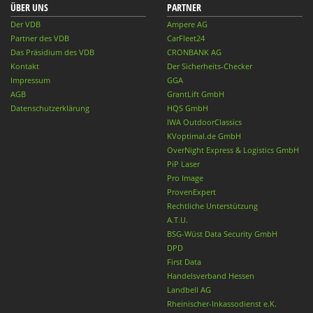
ÜBER UNS
PARTNER
Der VDB
Ampere AG
Partner des VDB
CarFleet24
Das Präsidium des VDB
CRONBANK AG
Kontakt
Der Sicherheits-Checker
Impressum
GGA
AGB
GrantLift GmbH
Datenschutzerklärung
HQS GmbH
IWA OutdoorClassics
KVoptimal.de GmbH
OverNight Express & Logistics GmbH
PiP Laser
Pro Image
ProvenExpert
Rechtliche Unterstützung
A.T.U.
BSG-Wüst Data Security GmbH
DPD
First Data
Handelsverband Hessen
Landbell AG
Rheinischer-Inkassodienst e.K.