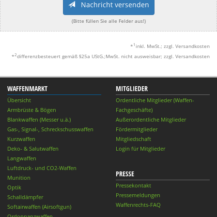
Nachricht versenden
(Bitte füllen Sie alle Felder aus!)
1
*
inkl. MwSt.; zzgl. Versandkosten
2
*
differenzbesteuert gemäß §25a UStG.;MwSt. nicht ausweisbar; zzgl. Versandkosten
WAFFENMARKT
MITGLIEDER
Übersicht
Ordentliche Mitglieder (Waffen-
Armbrüste & Bögen
Fachgeschäfte)
Blankwaffen (Messer u.ä.)
Außerordentliche Mitglieder
Gas-, Signal-, Schreckschusswaffen
Fördermitglieder
Kurzwaffen
Mitgliedschaft
Deko- & Salutwaffen
Login für Mitglieder
Langwaffen
Luftdruck- und CO2-Waffen
PRESSE
Munition
Pressekontakt
Optik
Pressemeldungen
Schalldämpfer
Waffenrechts-FAQ
Softairwaffen (Airsoftgun)
Ordonnanzwaffen