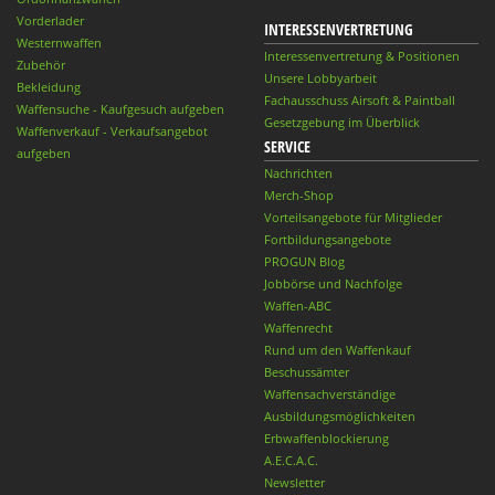
Vorderlader
INTERESSENVERTRETUNG
Westernwaffen
Interessenvertretung & Positionen
Zubehör
Unsere Lobbyarbeit
Bekleidung
Fachausschuss Airsoft & Paintball
Waffensuche - Kaufgesuch aufgeben
Gesetzgebung im Überblick
Waffenverkauf - Verkaufsangebot
SERVICE
aufgeben
Nachrichten
Merch-Shop
Vorteilsangebote für Mitglieder
Fortbildungsangebote
PROGUN Blog
Jobbörse und Nachfolge
Waffen-ABC
Waffenrecht
Rund um den Waffenkauf
Beschussämter
Waffensachverständige
Ausbildungsmöglichkeiten
Erbwaffenblockierung
A.E.C.A.C.
Newsletter