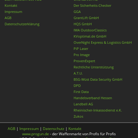
Kontakt
Der Sicherheits-Checker
Impressum
GGA
AGB
GrantLift GmbH
Datenschutzerklärung
HQS GmbH
IWA OutdoorClassics
KVoptimal.de GmbH
OverNight Express & Logistics GmbH
PiP Laser
Pro Image
ProvenExpert
Rechtliche Unterstützung
A.T.U.
BSG-Wüst Data Security GmbH
DPD
First Data
Handelsverband Hessen
Landbell AG
Rheinischer-Inkassodienst e.K.
Zukos
AGB
|
Impressum
|
Datenschutz
|
Kontakt
www.progun.de
- der Waffenmarkt von Profis für Profis