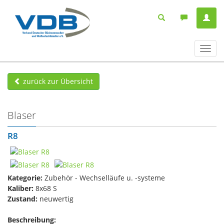
Navig
ein-/
zurück zur Übersicht
Blaser
R8
Kategorie:
Zubehör - Wechselläufe u. -systeme
Kaliber:
8x68 S
Zustand:
neuwertig
Beschreibung: