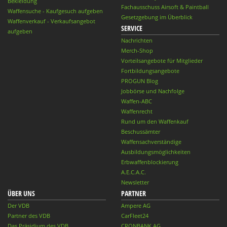
Bekleidung
Fachausschuss Airsoft & Paintball
Waffensuche - Kaufgesuch aufgeben
Gesetzgebung im Überblick
Waffenverkauf - Verkaufsangebot
SERVICE
aufgeben
Nachrichten
Merch-Shop
Vorteilsangebote für Mitglieder
Fortbildungsangebote
PROGUN Blog
Jobbörse und Nachfolge
Waffen-ABC
Waffenrecht
Rund um den Waffenkauf
Beschussämter
Waffensachverständige
Ausbildungsmöglichkeiten
Erbwaffenblockierung
A.E.C.A.C.
Newsletter
ÜBER UNS
PARTNER
Der VDB
Ampere AG
Partner des VDB
CarFleet24
Das Präsidium des VDB
CRONBANK AG