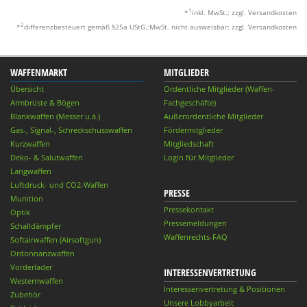
1
*
inkl. MwSt.; zzgl. Versandkosten
2
*
differenzbesteuert gemäß §25a UStG.;MwSt. nicht ausweisbar; zzgl. Versandkosten
WAFFENMARKT
MITGLIEDER
Übersicht
Ordentliche Mitglieder (Waffen-
Armbrüste & Bögen
Fachgeschäfte)
Blankwaffen (Messer u.ä.)
Außerordentliche Mitglieder
Gas-, Signal-, Schreckschusswaffen
Fördermitglieder
Kurzwaffen
Mitgliedschaft
Deko- & Salutwaffen
Login für Mitglieder
Langwaffen
Luftdruck- und CO2-Waffen
PRESSE
Munition
Pressekontakt
Optik
Pressemeldungen
Schalldämpfer
Waffenrechts-FAQ
Softairwaffen (Airsoftgun)
Ordonnanzwaffen
Vorderlader
INTERESSENVERTRETUNG
Westernwaffen
Interessenvertretung & Positionen
Zubehör
Unsere Lobbyarbeit