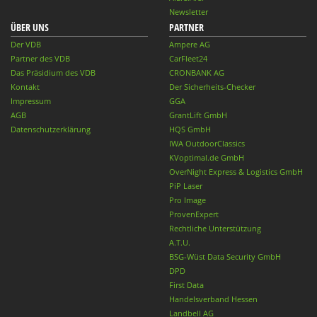
Newsletter
ÜBER UNS
PARTNER
Der VDB
Ampere AG
Partner des VDB
CarFleet24
Das Präsidium des VDB
CRONBANK AG
Kontakt
Der Sicherheits-Checker
Impressum
GGA
AGB
GrantLift GmbH
Datenschutzerklärung
HQS GmbH
IWA OutdoorClassics
KVoptimal.de GmbH
OverNight Express & Logistics GmbH
PiP Laser
Pro Image
ProvenExpert
Rechtliche Unterstützung
A.T.U.
BSG-Wüst Data Security GmbH
DPD
First Data
Handelsverband Hessen
Landbell AG