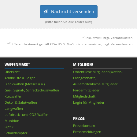
Nachricht versenden
(Bitte füllen Sie alle Felder aus!)
1
*
inkl. MwSt.; zzgl. Versandkosten
2
*
differenzbesteuert gemäß §25a UStG.;MwSt. nicht ausweisbar; zzgl. Versandkosten
WAFFENMARKT
MITGLIEDER
Übersicht
Ordentliche Mitglieder (Waffen-
Armbrüste & Bögen
Fachgeschäfte)
Blankwaffen (Messer u.ä.)
Außerordentliche Mitglieder
Gas-, Signal-, Schreckschusswaffen
Fördermitglieder
Kurzwaffen
Mitgliedschaft
Deko- & Salutwaffen
Login für Mitglieder
Langwaffen
Luftdruck- und CO2-Waffen
PRESSE
Munition
Pressekontakt
Optik
Pressemeldungen
Schalldämpfer