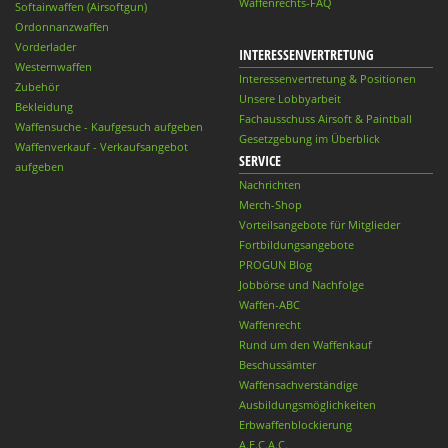
Waffenrechts-FAQ
Softairwaffen (Airsoftgun)
Ordonnanzwaffen
Vorderlader
INTERESSENVERTRETUNG
Westernwaffen
Interessenvertretung & Positionen
Zubehör
Unsere Lobbyarbeit
Bekleidung
Fachausschuss Airsoft & Paintball
Waffensuche - Kaufgesuch aufgeben
Gesetzgebung im Überblick
Waffenverkauf - Verkaufsangebot
SERVICE
aufgeben
Nachrichten
Merch-Shop
Vorteilsangebote für Mitglieder
Fortbildungsangebote
PROGUN Blog
Jobbörse und Nachfolge
Waffen-ABC
Waffenrecht
Rund um den Waffenkauf
Beschussämter
Waffensachverständige
Ausbildungsmöglichkeiten
Erbwaffenblockierung
A.E.C.A.C.