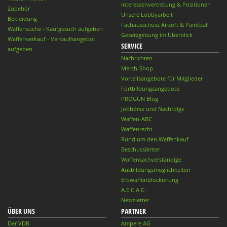
Interessenvertretung & Positionen
Zubehör
Unsere Lobbyarbeit
Bekleidung
Fachausschuss Airsoft & Paintball
Waffensuche - Kaufgesuch aufgeben
Gesetzgebung im Überblick
Waffenverkauf - Verkaufsangebot
SERVICE
aufgeben
Nachrichten
Merch-Shop
Vorteilsangebote für Mitglieder
Fortbildungsangebote
PROGUN Blog
Jobbörse und Nachfolge
Waffen-ABC
Waffenrecht
Rund um den Waffenkauf
Beschussämter
Waffensachverständige
Ausbildungsmöglichkeiten
Erbwaffenblockierung
A.E.C.A.C.
Newsletter
ÜBER UNS
PARTNER
Der VDB
Ampere AG