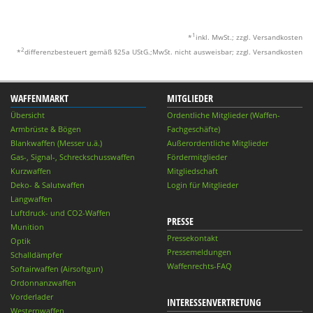
1
*
inkl. MwSt.; zzgl. Versandkosten
2
*
differenzbesteuert gemäß §25a UStG.;MwSt. nicht ausweisbar; zzgl. Versandkosten
WAFFENMARKT
MITGLIEDER
Übersicht
Ordentliche Mitglieder (Waffen-
Armbrüste & Bögen
Fachgeschäfte)
Blankwaffen (Messer u.ä.)
Außerordentliche Mitglieder
Gas-, Signal-, Schreckschusswaffen
Fördermitglieder
Kurzwaffen
Mitgliedschaft
Deko- & Salutwaffen
Login für Mitglieder
Langwaffen
Luftdruck- und CO2-Waffen
PRESSE
Munition
Pressekontakt
Optik
Pressemeldungen
Schalldämpfer
Waffenrechts-FAQ
Softairwaffen (Airsoftgun)
Ordonnanzwaffen
Vorderlader
INTERESSENVERTRETUNG
Westernwaffen