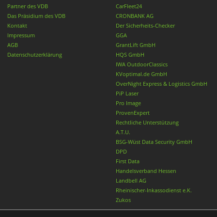
Partner des VDB
CarFleet24
Das Präsidium des VDB
CRONBANK AG
Kontakt
Der Sicherheits-Checker
Impressum
GGA
AGB
GrantLift GmbH
Datenschutzerklärung
HQS GmbH
IWA OutdoorClassics
KVoptimal.de GmbH
OverNight Express & Logistics GmbH
PiP Laser
Pro Image
ProvenExpert
Rechtliche Unterstützung
A.T.U.
BSG-Wüst Data Security GmbH
DPD
First Data
Handelsverband Hessen
Landbell AG
Rheinischer-Inkassodienst e.K.
Zukos