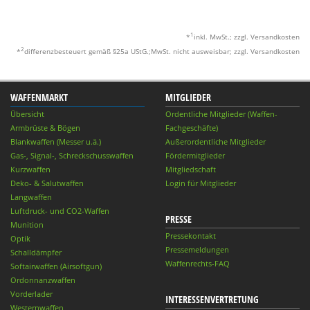
1
*
inkl. MwSt.; zzgl. Versandkosten
2
*
differenzbesteuert gemäß §25a UStG.;MwSt. nicht ausweisbar; zzgl. Versandkosten
WAFFENMARKT
MITGLIEDER
Übersicht
Ordentliche Mitglieder (Waffen-
Armbrüste & Bögen
Fachgeschäfte)
Blankwaffen (Messer u.ä.)
Außerordentliche Mitglieder
Gas-, Signal-, Schreckschusswaffen
Fördermitglieder
Kurzwaffen
Mitgliedschaft
Deko- & Salutwaffen
Login für Mitglieder
Langwaffen
Luftdruck- und CO2-Waffen
PRESSE
Munition
Pressekontakt
Optik
Pressemeldungen
Schalldämpfer
Waffenrechts-FAQ
Softairwaffen (Airsoftgun)
Ordonnanzwaffen
Vorderlader
INTERESSENVERTRETUNG
Westernwaffen