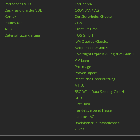
Partner des VDB
CarFleet24
Das Präsidium des VDB
CRONBANK AG
Kontakt
Der Sicherheits-Checker
Impressum
GGA
AGB
GrantLift GmbH
Datenschutzerklärung
HQS GmbH
IWA OutdoorClassics
KVoptimal.de GmbH
OverNight Express & Logistics GmbH
PiP Laser
Pro Image
ProvenExpert
Rechtliche Unterstützung
A.T.U.
BSG-Wüst Data Security GmbH
DPD
First Data
Handelsverband Hessen
Landbell AG
Rheinischer-Inkassodienst e.K.
Zukos