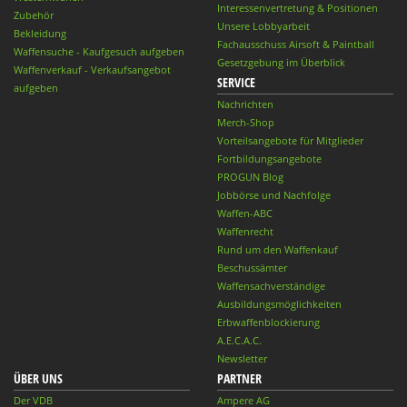
Interessenvertretung & Positionen
Zubehör
Unsere Lobbyarbeit
Bekleidung
Fachausschuss Airsoft & Paintball
Waffensuche - Kaufgesuch aufgeben
Gesetzgebung im Überblick
Waffenverkauf - Verkaufsangebot
SERVICE
aufgeben
Nachrichten
Merch-Shop
Vorteilsangebote für Mitglieder
Fortbildungsangebote
PROGUN Blog
Jobbörse und Nachfolge
Waffen-ABC
Waffenrecht
Rund um den Waffenkauf
Beschussämter
Waffensachverständige
Ausbildungsmöglichkeiten
Erbwaffenblockierung
A.E.C.A.C.
Newsletter
ÜBER UNS
PARTNER
Der VDB
Ampere AG