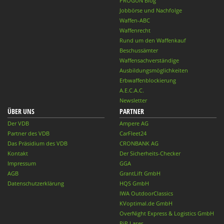
PROGUN Blog
Jobbörse und Nachfolge
Waffen-ABC
Waffenrecht
Rund um den Waffenkauf
Beschussämter
Waffensachverständige
Ausbildungsmöglichkeiten
Erbwaffenblockierung
A.E.C.A.C.
Newsletter
ÜBER UNS
PARTNER
Der VDB
Ampere AG
Partner des VDB
CarFleet24
Das Präsidium des VDB
CRONBANK AG
Kontakt
Der Sicherheits-Checker
Impressum
GGA
AGB
GrantLift GmbH
Datenschutzerklärung
HQS GmbH
IWA OutdoorClassics
KVoptimal.de GmbH
OverNight Express & Logistics GmbH
PiP Laser