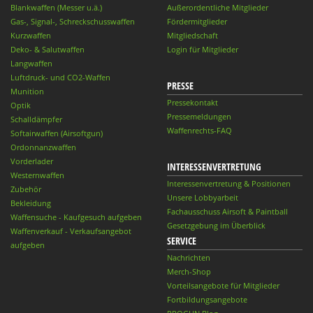
Blankwaffen (Messer u.ä.)
Außerordentliche Mitglieder
Gas-, Signal-, Schreckschusswaffen
Fördermitglieder
Kurzwaffen
Mitgliedschaft
Deko- & Salutwaffen
Login für Mitglieder
Langwaffen
Luftdruck- und CO2-Waffen
PRESSE
Munition
Pressekontakt
Optik
Pressemeldungen
Schalldämpfer
Waffenrechts-FAQ
Softairwaffen (Airsoftgun)
Ordonnanzwaffen
Vorderlader
INTERESSENVERTRETUNG
Westernwaffen
Interessenvertretung & Positionen
Zubehör
Unsere Lobbyarbeit
Bekleidung
Fachausschuss Airsoft & Paintball
Waffensuche - Kaufgesuch aufgeben
Gesetzgebung im Überblick
Waffenverkauf - Verkaufsangebot
SERVICE
aufgeben
Nachrichten
Merch-Shop
Vorteilsangebote für Mitglieder
Fortbildungsangebote