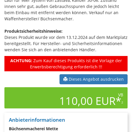
Lauf für 98er System von Zastava, Kaliber 30-06. Zustand
innen sehr gut, außen Gebrauchsspuren die jedoch leicht
beim Einbau mit entfernt werden können. Verkauf nur an
Waffenhersteller/ Büchsenmacher.
Produktsicherheitshinweise:
Dieses Produkt wurde vor dem 13.12.2024 auf dem Marktplatz
bereitgestellt. Für Hersteller- und Sicherheitsinformationen
wenden Sie sich an den anbietenden Händler.
ACHTUNG:
Zum Kauf dieses Produkts ist die Vorlage der
Erwerbsberechtigung erforderlich !!!
Dieses Angebot ausdrucken
VB
110,00 EUR*
2
Anbieterinformationen
Büchsenmacherei Mette