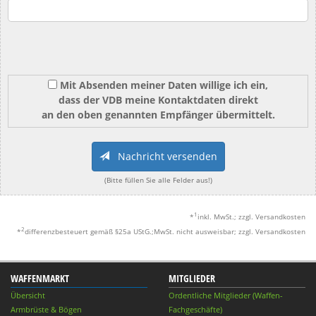
Mit Absenden meiner Daten willige ich ein,
dass der VDB meine Kontaktdaten direkt
an den oben genannten Empfänger übermittelt.
Nachricht versenden
(Bitte füllen Sie alle Felder aus!)
1
*
inkl. MwSt.; zzgl. Versandkosten
2
*
differenzbesteuert gemäß §25a UStG.;MwSt. nicht ausweisbar; zzgl. Versandkosten
WAFFENMARKT
MITGLIEDER
Übersicht
Ordentliche Mitglieder (Waffen-
Armbrüste & Bögen
Fachgeschäfte)