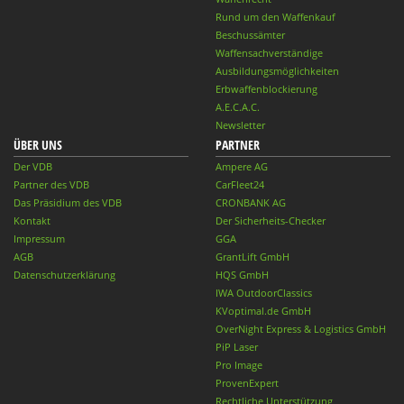
Rund um den Waffenkauf
Beschussämter
Waffensachverständige
Ausbildungsmöglichkeiten
Erbwaffenblockierung
A.E.C.A.C.
Newsletter
ÜBER UNS
PARTNER
Der VDB
Ampere AG
Partner des VDB
CarFleet24
Das Präsidium des VDB
CRONBANK AG
Kontakt
Der Sicherheits-Checker
Impressum
GGA
AGB
GrantLift GmbH
Datenschutzerklärung
HQS GmbH
IWA OutdoorClassics
KVoptimal.de GmbH
OverNight Express & Logistics GmbH
PiP Laser
Pro Image
ProvenExpert
Rechtliche Unterstützung