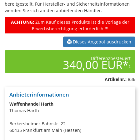
bereitgestellt. Für Hersteller- und Sicherheitsinformationen
wenden Sie sich an den anbietenden Händler.
ACHTUNG:
Zum Kauf dieses Produkts ist die Vorlage der
Erwerbsberechtigung erforderlich !!!
Dieses Angebot ausdrucken
Differenzbesteuert
340,00 EUR*
2
Artikelnr.:
836
Anbieterinformationen
Waffenhandel Harth
Thomas Harth
Berkersheimer Bahnstr. 22
60435 Frankfurt am Main (Hessen)