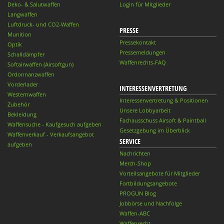
Deko- & Salutwaffen
Login für Mitglieder
Langwaffen
Luftdruck- und CO2-Waffen
PRESSE
Munition
Pressekontakt
Optik
Pressemeldungen
Schalldämpfer
Waffenrechts-FAQ
Softairwaffen (Airsoftgun)
Ordonnanzwaffen
Vorderlader
INTERESSENVERTRETUNG
Westernwaffen
Interessenvertretung & Positionen
Zubehör
Unsere Lobbyarbeit
Bekleidung
Fachausschuss Airsoft & Paintball
Waffensuche - Kaufgesuch aufgeben
Gesetzgebung im Überblick
Waffenverkauf - Verkaufsangebot
SERVICE
aufgeben
Nachrichten
Merch-Shop
Vorteilsangebote für Mitglieder
Fortbildungsangebote
PROGUN Blog
Jobbörse und Nachfolge
Waffen-ABC
Waffenrecht