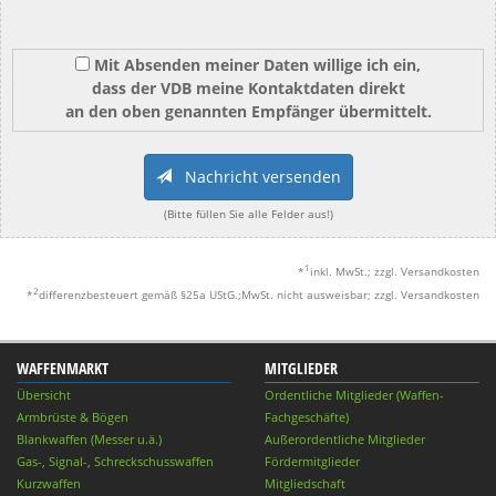
Mit Absenden meiner Daten willige ich ein,
dass der VDB meine Kontaktdaten direkt
an den oben genannten Empfänger übermittelt.
Nachricht versenden
(Bitte füllen Sie alle Felder aus!)
1
*
inkl. MwSt.; zzgl. Versandkosten
2
*
differenzbesteuert gemäß §25a UStG.;MwSt. nicht ausweisbar; zzgl. Versandkosten
WAFFENMARKT
MITGLIEDER
Übersicht
Ordentliche Mitglieder (Waffen-
Armbrüste & Bögen
Fachgeschäfte)
Blankwaffen (Messer u.ä.)
Außerordentliche Mitglieder
Gas-, Signal-, Schreckschusswaffen
Fördermitglieder
Kurzwaffen
Mitgliedschaft