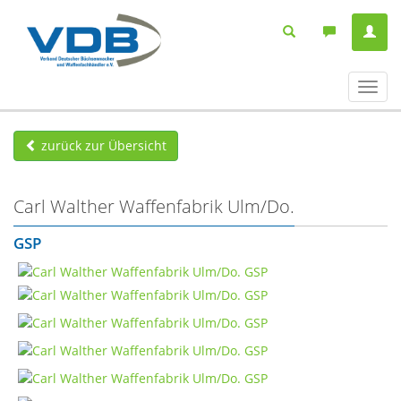
Navig
ein-/
zurück zur Übersicht
Carl Walther Waffenfabrik Ulm/Do.
GSP