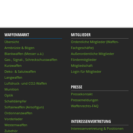
WAFFENMARKT
MITGLIEDER
Übersicht
Ordentliche Mitglieder (Waffen-
Armbrüste & Bögen
Fachgeschäfte)
Blankwaffen (Messer u.ä.)
Außerordentliche Mitglieder
Gas-, Signal-, Schreckschusswaffen
Fördermitglieder
Kurzwaffen
Mitgliedschaft
Deko- & Salutwaffen
Login für Mitglieder
Langwaffen
Luftdruck- und CO2-Waffen
PRESSE
Munition
Pressekontakt
Optik
Pressemeldungen
Schalldämpfer
Waffenrechts-FAQ
Softairwaffen (Airsoftgun)
Ordonnanzwaffen
Vorderlader
INTERESSENVERTRETUNG
Westernwaffen
Interessenvertretung & Positionen
Zubehör