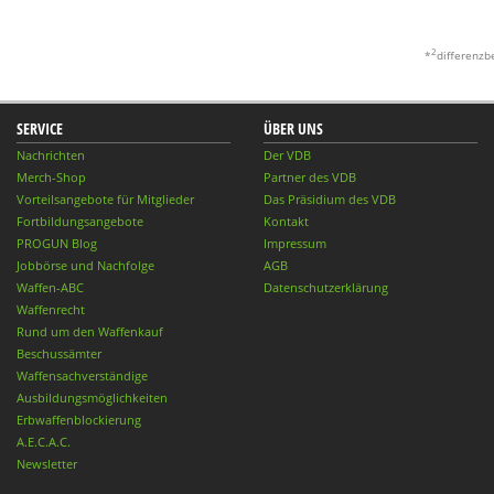
2
*
differenzb
SERVICE
ÜBER UNS
Nachrichten
Der VDB
Merch-Shop
Partner des VDB
Vorteilsangebote für Mitglieder
Das Präsidium des VDB
Fortbildungsangebote
Kontakt
PROGUN Blog
Impressum
Jobbörse und Nachfolge
AGB
Waffen-ABC
Datenschutzerklärung
Waffenrecht
Rund um den Waffenkauf
Beschussämter
Waffensachverständige
Ausbildungsmöglichkeiten
Erbwaffenblockierung
A.E.C.A.C.
Newsletter