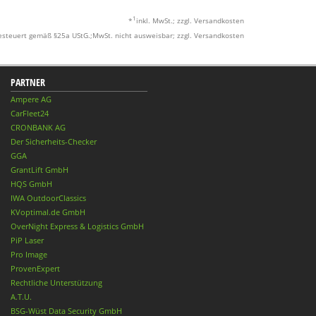
1
*
inkl. MwSt.; zzgl. Versandkosten
esteuert gemäß §25a UStG.;MwSt. nicht ausweisbar; zzgl. Versandkosten
PARTNER
Ampere AG
CarFleet24
CRONBANK AG
Der Sicherheits-Checker
GGA
GrantLift GmbH
HQS GmbH
IWA OutdoorClassics
KVoptimal.de GmbH
OverNight Express & Logistics GmbH
PiP Laser
Pro Image
ProvenExpert
Rechtliche Unterstützung
A.T.U.
BSG-Wüst Data Security GmbH