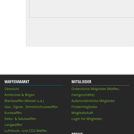
WAFFENMARKT
MITGLIEDER
Übersicht
Ordentliche Mitglieder (Waffen-
Armbrüste & Bögen
Fachgeschäfte)
Blankwaffen (Messer u.ä.)
Außerordentliche Mitglieder
Gas-, Signal-, Schreckschusswaffen
Fördermitglieder
Kurzwaffen
Mitgliedschaft
Deko- & Salutwaffen
Login für Mitglieder
Langwaffen
Luftdruck- und CO2-Waffen