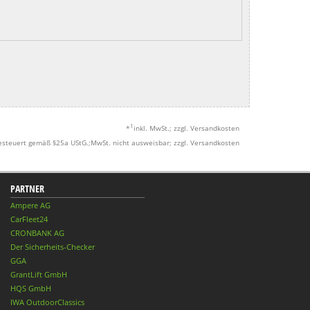
1
*
inkl. MwSt.; zzgl. Versandkosten
esteuert gemäß §25a UStG.;MwSt. nicht ausweisbar; zzgl. Versandkosten
PARTNER
Ampere AG
CarFleet24
CRONBANK AG
Der Sicherheits-Checker
GGA
GrantLift GmbH
HQS GmbH
IWA OutdoorClassics