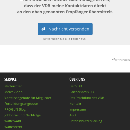
dass der VDB meine Kontaktdaten direkt
an den oben genannten Empfänger übermittelt.
Nachricht versenden
(Bitte füllen Sie alle Felder aus!)
2
*
differenzb
SERVICE
ÜBER UNS
Nachrichten
Der VDB
Merch-Shop
Partner des VDB
Vorteilsangebote für Mitglieder
Das Präsidium des VDB
Fortbildungsangebote
Kontakt
PROGUN Blog
Impressum
Jobbörse und Nachfolge
AGB
Waffen-ABC
Datenschutzerklärung
Waffenrecht