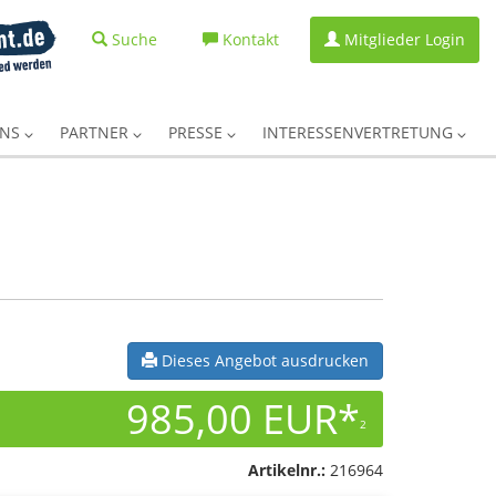
Suche
Kontakt
Mitglieder Login
UNS
PARTNER
PRESSE
INTERESSENVERTRETUNG
Dieses Angebot ausdrucken
985,00 EUR*
2
Artikelnr.:
216964