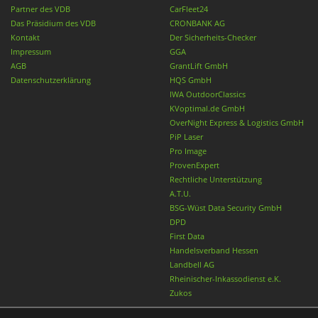
Partner des VDB
CarFleet24
Das Präsidium des VDB
CRONBANK AG
Kontakt
Der Sicherheits-Checker
Impressum
GGA
AGB
GrantLift GmbH
Datenschutzerklärung
HQS GmbH
IWA OutdoorClassics
KVoptimal.de GmbH
OverNight Express & Logistics GmbH
PiP Laser
Pro Image
ProvenExpert
Rechtliche Unterstützung
A.T.U.
BSG-Wüst Data Security GmbH
DPD
First Data
Handelsverband Hessen
Landbell AG
Rheinischer-Inkassodienst e.K.
Zukos