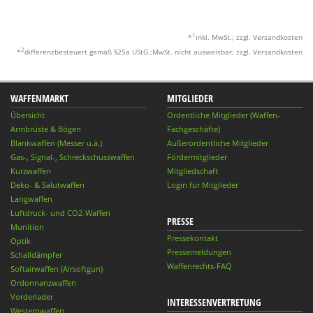
1
*
inkl. MwSt.; zzgl. Versandkosten
2
*
differenzbesteuert gemäß §25a UStG.;MwSt. nicht ausweisbar; zzgl. Versandkosten
WAFFENMARKT
MITGLIEDER
Übersicht
Ordentliche Mitglieder (Waffen-
Armbrüste & Bögen
Fachgeschäfte)
Blankwaffen (Messer u.ä.)
Außerordentliche Mitglieder
Gas-, Signal-, Schreckschusswaffen
Fördermitglieder
Kurzwaffen
Mitgliedschaft
Deko- & Salutwaffen
Login für Mitglieder
Langwaffen
Luftdruck- und CO2-Waffen
PRESSE
Munition
Pressekontakt
Optik
Pressemeldungen
Schalldämpfer
Waffenrechts-FAQ
Softairwaffen (Airsoftgun)
Ordonnanzwaffen
Vorderlader
INTERESSENVERTRETUNG
Westernwaffen