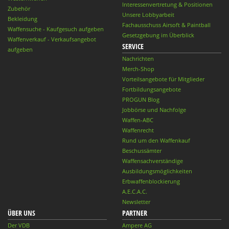
Interessenvertretung & Positionen
Zubehör
Unsere Lobbyarbeit
Bekleidung
Fachausschuss Airsoft & Paintball
Waffensuche - Kaufgesuch aufgeben
Gesetzgebung im Überblick
Waffenverkauf - Verkaufsangebot
SERVICE
aufgeben
Nachrichten
Merch-Shop
Vorteilsangebote für Mitglieder
Fortbildungsangebote
PROGUN Blog
Jobbörse und Nachfolge
Waffen-ABC
Waffenrecht
Rund um den Waffenkauf
Beschussämter
Waffensachverständige
Ausbildungsmöglichkeiten
Erbwaffenblockierung
A.E.C.A.C.
Newsletter
ÜBER UNS
PARTNER
Der VDB
Ampere AG