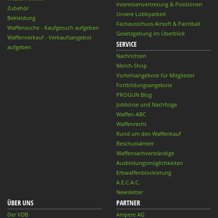
Interessenvertretung & Positionen
Zubehör
Unsere Lobbyarbeit
Bekleidung
Fachausschuss Airsoft & Paintball
Waffensuche - Kaufgesuch aufgeben
Gesetzgebung im Überblick
Waffenverkauf - Verkaufsangebot
SERVICE
aufgeben
Nachrichten
Merch-Shop
Vorteilsangebote für Mitglieder
Fortbildungsangebote
PROGUN Blog
Jobbörse und Nachfolge
Waffen-ABC
Waffenrecht
Rund um den Waffenkauf
Beschussämter
Waffensachverständige
Ausbildungsmöglichkeiten
Erbwaffenblockierung
A.E.C.A.C.
Newsletter
ÜBER UNS
PARTNER
Der VDB
Ampere AG