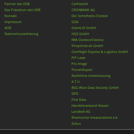
Partner des VDB
CarFleet24
Das Präsidium des VDB
CRONBANK AG
Kontakt
Der Sicherheits-Checker
Impressum
GGA
AGB
GrantLift GmbH
Datenschutzerklärung
HQS GmbH
IWA OutdoorClassics
KVoptimal.de GmbH
OverNight Express & Logistics GmbH
PiP Laser
Pro Image
ProvenExpert
Rechtliche Unterstützung
A.T.U.
BSG-Wüst Data Security GmbH
DPD
First Data
Handelsverband Hessen
Landbell AG
Rheinischer-Inkassodienst e.K.
Zukos