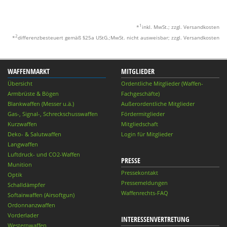
1
*
inkl. MwSt.; zzgl. Versandkosten
2
*
differenzbesteuert gemäß §25a UStG.;MwSt. nicht ausweisbar; zzgl. Versandkosten
WAFFENMARKT
MITGLIEDER
Übersicht
Ordentliche Mitglieder (Waffen-
Armbrüste & Bögen
Fachgeschäfte)
Blankwaffen (Messer u.ä.)
Außerordentliche Mitglieder
Gas-, Signal-, Schreckschusswaffen
Fördermitglieder
Kurzwaffen
Mitgliedschaft
Deko- & Salutwaffen
Login für Mitglieder
Langwaffen
Luftdruck- und CO2-Waffen
PRESSE
Munition
Pressekontakt
Optik
Pressemeldungen
Schalldämpfer
Waffenrechts-FAQ
Softairwaffen (Airsoftgun)
Ordonnanzwaffen
Vorderlader
INTERESSENVERTRETUNG
Westernwaffen