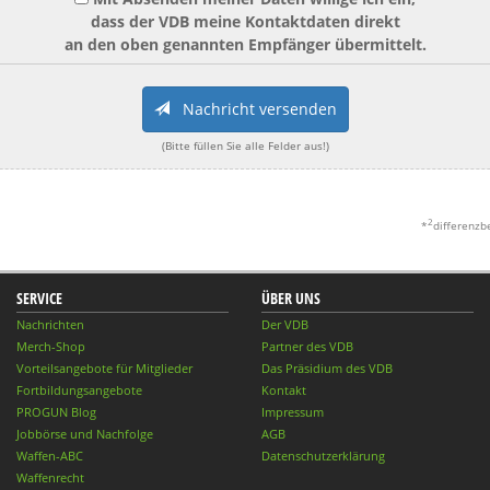
dass der VDB meine Kontaktdaten direkt
an den oben genannten Empfänger übermittelt.
Nachricht versenden
(Bitte füllen Sie alle Felder aus!)
2
*
differenzb
SERVICE
ÜBER UNS
Nachrichten
Der VDB
Merch-Shop
Partner des VDB
Vorteilsangebote für Mitglieder
Das Präsidium des VDB
Fortbildungsangebote
Kontakt
PROGUN Blog
Impressum
Jobbörse und Nachfolge
AGB
Waffen-ABC
Datenschutzerklärung
Waffenrecht