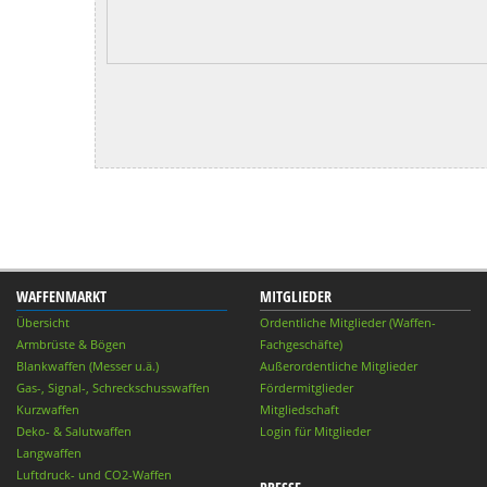
WAFFENMARKT
MITGLIEDER
Übersicht
Ordentliche Mitglieder (Waffen-
Armbrüste & Bögen
Fachgeschäfte)
Blankwaffen (Messer u.ä.)
Außerordentliche Mitglieder
Gas-, Signal-, Schreckschusswaffen
Fördermitglieder
Kurzwaffen
Mitgliedschaft
Deko- & Salutwaffen
Login für Mitglieder
Langwaffen
Luftdruck- und CO2-Waffen