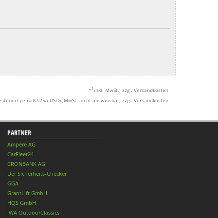
1
*
inkl. MwSt.; zzgl. Versandkosten
esteuert gemäß §25a UStG.;MwSt. nicht ausweisbar; zzgl. Versandkosten
PARTNER
Ampere AG
CarFleet24
CRONBANK AG
Der Sicherheits-Checker
GGA
GrantLift GmbH
HQS GmbH
IWA OutdoorClassics