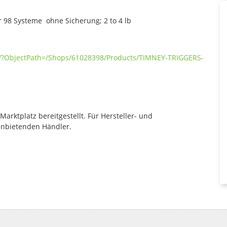
r 98 Systeme ohne Sicherung; 2 to 4 lb
E/?ObjectPath=/Shops/61028398/Products/TIMNEY-TRIGGERS-
rktplatz bereitgestellt. Für Hersteller- und
anbietenden Händler.