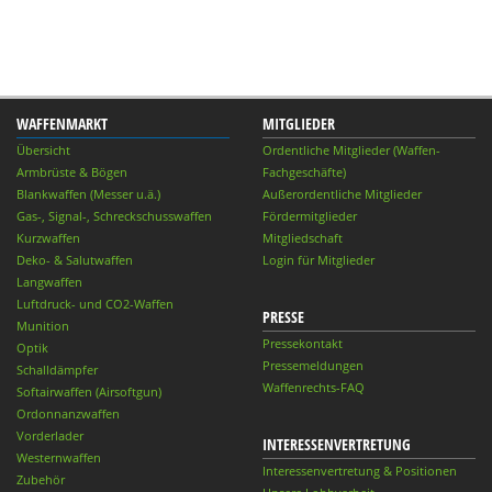
WAFFENMARKT
MITGLIEDER
Übersicht
Ordentliche Mitglieder (Waffen-
Armbrüste & Bögen
Fachgeschäfte)
Blankwaffen (Messer u.ä.)
Außerordentliche Mitglieder
Gas-, Signal-, Schreckschusswaffen
Fördermitglieder
Kurzwaffen
Mitgliedschaft
Deko- & Salutwaffen
Login für Mitglieder
Langwaffen
Luftdruck- und CO2-Waffen
PRESSE
Munition
Pressekontakt
Optik
Pressemeldungen
Schalldämpfer
Waffenrechts-FAQ
Softairwaffen (Airsoftgun)
Ordonnanzwaffen
Vorderlader
INTERESSENVERTRETUNG
Westernwaffen
Interessenvertretung & Positionen
Zubehör