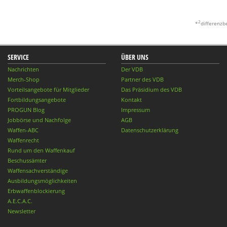
2
*
differenzb
SERVICE
ÜBER UNS
Nachrichten
Der VDB
Merch-Shop
Partner des VDB
Vorteilsangebote für Mitglieder
Das Präsidium des VDB
Fortbildungsangebote
Kontakt
PROGUN Blog
Impressum
Jobbörse und Nachfolge
AGB
Waffen-ABC
Datenschutzerklärung
Waffenrecht
Rund um den Waffenkauf
Beschussämter
Waffensachverständige
Ausbildungsmöglichkeiten
Erbwaffenblockierung
A.E.C.A.C.
Newsletter