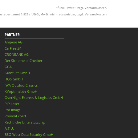
1
*
inkl. MwSt.; zzgl. Versandkosten
esteuert gemäß §25a UStG.;MwSt. nicht ausweisbar; zzgl. Versandkosten
PARTNER
Ampere AG
CarFleet24
CRONBANK AG
Der Sicherheits-Checker
GGA
GrantLift GmbH
HQS GmbH
IWA OutdoorClassics
KVoptimal.de GmbH
OverNight Express & Logistics GmbH
PiP Laser
Pro Image
ProvenExpert
Rechtliche Unterstützung
A.T.U.
BSG-Wüst Data Security GmbH