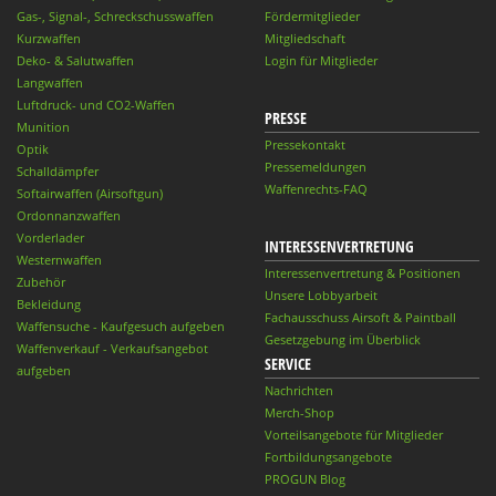
Gas-, Signal-, Schreckschusswaffen
Fördermitglieder
Kurzwaffen
Mitgliedschaft
Deko- & Salutwaffen
Login für Mitglieder
Langwaffen
Luftdruck- und CO2-Waffen
PRESSE
Munition
Pressekontakt
Optik
Pressemeldungen
Schalldämpfer
Waffenrechts-FAQ
Softairwaffen (Airsoftgun)
Ordonnanzwaffen
Vorderlader
INTERESSENVERTRETUNG
Westernwaffen
Interessenvertretung & Positionen
Zubehör
Unsere Lobbyarbeit
Bekleidung
Fachausschuss Airsoft & Paintball
Waffensuche - Kaufgesuch aufgeben
Gesetzgebung im Überblick
Waffenverkauf - Verkaufsangebot
SERVICE
aufgeben
Nachrichten
Merch-Shop
Vorteilsangebote für Mitglieder
Fortbildungsangebote
PROGUN Blog