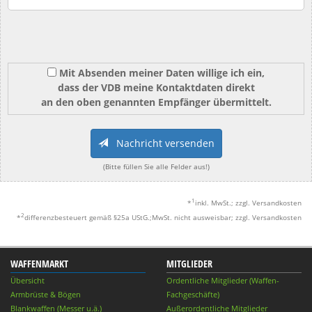
Mit Absenden meiner Daten willige ich ein,
dass der VDB meine Kontaktdaten direkt
an den oben genannten Empfänger übermittelt.
Nachricht versenden
(Bitte füllen Sie alle Felder aus!)
1
*
inkl. MwSt.; zzgl. Versandkosten
2
*
differenzbesteuert gemäß §25a UStG.;MwSt. nicht ausweisbar; zzgl. Versandkosten
WAFFENMARKT
MITGLIEDER
Übersicht
Ordentliche Mitglieder (Waffen-
Armbrüste & Bögen
Fachgeschäfte)
Blankwaffen (Messer u.ä.)
Außerordentliche Mitglieder