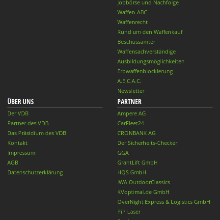
Jobbörse und Nachfolge
Waffen-ABC
Waffenrecht
Rund um den Waffenkauf
Beschussämter
Waffensachverständige
Ausbildungsmöglichkeiten
Erbwaffenblockierung
A.E.C.A.C.
Newsletter
ÜBER UNS
PARTNER
Der VDB
Ampere AG
Partner des VDB
CarFleet24
Das Präsidium des VDB
CRONBANK AG
Kontakt
Der Sicherheits-Checker
Impressum
GGA
AGB
GrantLift GmbH
Datenschutzerklärung
HQS GmbH
IWA OutdoorClassics
KVoptimal.de GmbH
OverNight Express & Logistics GmbH
PiP Laser