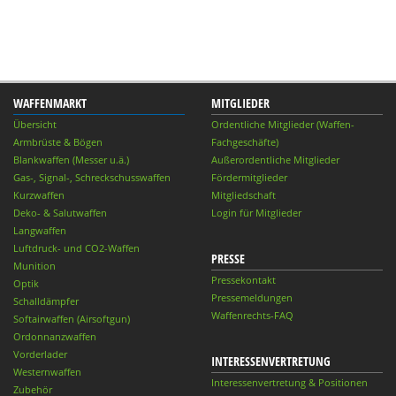
WAFFENMARKT
MITGLIEDER
Übersicht
Ordentliche Mitglieder (Waffen-
Armbrüste & Bögen
Fachgeschäfte)
Blankwaffen (Messer u.ä.)
Außerordentliche Mitglieder
Gas-, Signal-, Schreckschusswaffen
Fördermitglieder
Kurzwaffen
Mitgliedschaft
Deko- & Salutwaffen
Login für Mitglieder
Langwaffen
Luftdruck- und CO2-Waffen
PRESSE
Munition
Pressekontakt
Optik
Pressemeldungen
Schalldämpfer
Waffenrechts-FAQ
Softairwaffen (Airsoftgun)
Ordonnanzwaffen
Vorderlader
INTERESSENVERTRETUNG
Westernwaffen
Interessenvertretung & Positionen
Zubehör