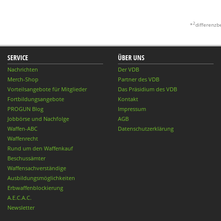
2
*
differenzb
SERVICE
ÜBER UNS
Nachrichten
Der VDB
Merch-Shop
Partner des VDB
Vorteilsangebote für Mitglieder
Das Präsidium des VDB
Fortbildungsangebote
Kontakt
PROGUN Blog
Impressum
Jobbörse und Nachfolge
AGB
Waffen-ABC
Datenschutzerklärung
Waffenrecht
Rund um den Waffenkauf
Beschussämter
Waffensachverständige
Ausbildungsmöglichkeiten
Erbwaffenblockierung
A.E.C.A.C.
Newsletter