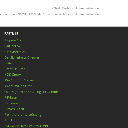
1
*
inkl. MwSt.; zzgl. Versandkosten
esteuert gemäß §25a UStG.;MwSt. nicht ausweisbar; zzgl. Versandkosten
PARTNER
Ampere AG
CarFleet24
CRONBANK AG
Der Sicherheits-Checker
GGA
GrantLift GmbH
HQS GmbH
IWA OutdoorClassics
KVoptimal.de GmbH
OverNight Express & Logistics GmbH
PiP Laser
Pro Image
ProvenExpert
Rechtliche Unterstützung
A.T.U.
BSG-Wüst Data Security GmbH