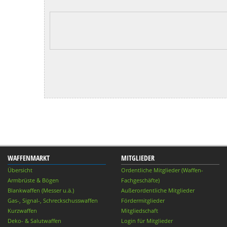
WAFFENMARKT
MITGLIEDER
Übersicht
Ordentliche Mitglieder (Waffen-
Armbrüste & Bögen
Fachgeschäfte)
Blankwaffen (Messer u.ä.)
Außerordentliche Mitglieder
Gas-, Signal-, Schreckschusswaffen
Fördermitglieder
Kurzwaffen
Mitgliedschaft
Deko- & Salutwaffen
Login für Mitglieder