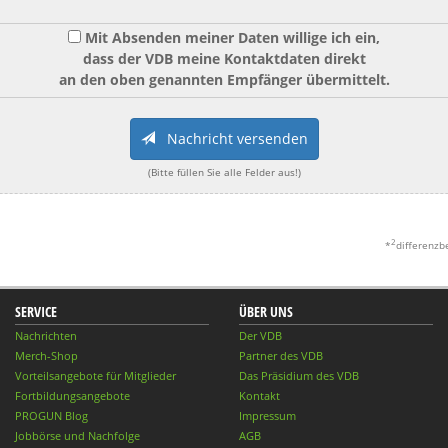
Mit Absenden meiner Daten willige ich ein,
dass der VDB meine Kontaktdaten direkt
an den oben genannten Empfänger übermittelt.
Nachricht versenden
(Bitte füllen Sie alle Felder aus!)
2
*
differenzb
SERVICE
ÜBER UNS
Nachrichten
Der VDB
Merch-Shop
Partner des VDB
Vorteilsangebote für Mitglieder
Das Präsidium des VDB
Fortbildungsangebote
Kontakt
PROGUN Blog
Impressum
Jobbörse und Nachfolge
AGB