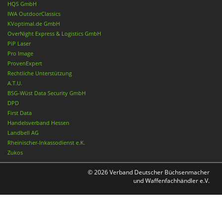
HQS GmbH
IWA OutdoorClassics
KVoptimal.de GmbH
OverNight Express & Logistics GmbH
PiP Laser
Pro Image
ProvenExpert
Rechtliche Unterstützung
A.T.U.
BSG-Wüst Data Security GmbH
DPD
First Data
Handelsverband Hessen
Landbell AG
Rheinischer-Inkassodienst e.K.
Zukos
© 2026 Verband Deutscher Büchsenmacher
und Waffenfachhändler e.V.