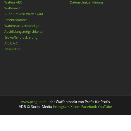
Waffen-ABC
Datenschutzerklärung
Waffenrecht
Rund um den Waffenkauf
Beschussämter
Waffensachverständige
Ausbildungsmöglichkeiten
Erbwaffenblockierung
A.E.C.A.C.
Newsletter
www.progun.de
- der Waffenmarkt von Profis für Profis
VDB @ Social-Media
Instagram
X.com
Facebook
YouTube