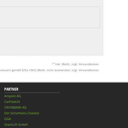
1
*
inkl. MwSt.; zzgl. Versandkosten
esteuert gemäß §25a UStG.;MwSt. nicht ausweisbar; zzgl. Versandkosten
PARTNER
Ampere AG
CarFleet24
CRONBANK AG
Der Sicherheits-Checker
GGA
GrantLift GmbH