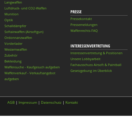
Langwaffen
Luftdruck- und CO2-Waffen
PRESSE
Munition
Pressekontakt
Optik
Pressemeldungen
Schalldämpfer
Waffenrechts-FAQ
Softairwaffen (Airsoftgun)
Ordonnanzwaffen
Vorderlader
INTERESSENVERTRETUNG
Westernwaffen
Interessenvertretung & Positionen
Zubehör
Unsere Lobbyarbeit
Bekleidung
Fachausschuss Airsoft & Paintball
Waffensuche - Kaufgesuch aufgeben
Gesetzgebung im Überblick
Waffenverkauf - Verkaufsangebot
aufgeben
AGB
|
Impressum
|
Datenschutz
|
Kontakt