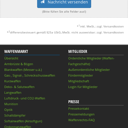
Nachricht versenden
(Bitte füllen Sie alle Felder aus!)
1
*
inkl. MwSt.; zzgl. Versandkosten
2
*
differenzbesteuert gemäß §25a UStG.;MwSt. nicht ausweisbar; zzgl. Versandkosten
WAFFENMARKT
MITGLIEDER
Übersicht
Ordentliche Mitglieder (Waffen-
Armbrüste & Bögen
Fachgeschäfte)
Blankwaffen (Messer u.ä.)
Außerordentliche Mitglieder
Gas-, Signal-, Schreckschusswaffen
Fördermitglieder
Kurzwaffen
Mitgliedschaft
Deko- & Salutwaffen
Login für Mitglieder
Langwaffen
Luftdruck- und CO2-Waffen
PRESSE
Munition
Pressekontakt
Optik
Pressemeldungen
Schalldämpfer
Waffenrechts-FAQ
Softairwaffen (Airsoftgun)
Ordonnanzwaffen