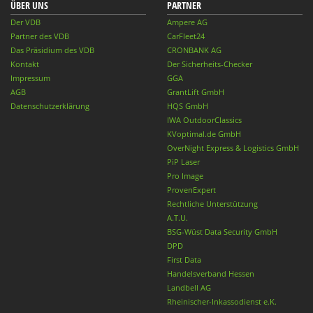
ÜBER UNS
PARTNER
Der VDB
Ampere AG
Partner des VDB
CarFleet24
Das Präsidium des VDB
CRONBANK AG
Kontakt
Der Sicherheits-Checker
Impressum
GGA
AGB
GrantLift GmbH
Datenschutzerklärung
HQS GmbH
IWA OutdoorClassics
KVoptimal.de GmbH
OverNight Express & Logistics GmbH
PiP Laser
Pro Image
ProvenExpert
Rechtliche Unterstützung
A.T.U.
BSG-Wüst Data Security GmbH
DPD
First Data
Handelsverband Hessen
Landbell AG
Rheinischer-Inkassodienst e.K.