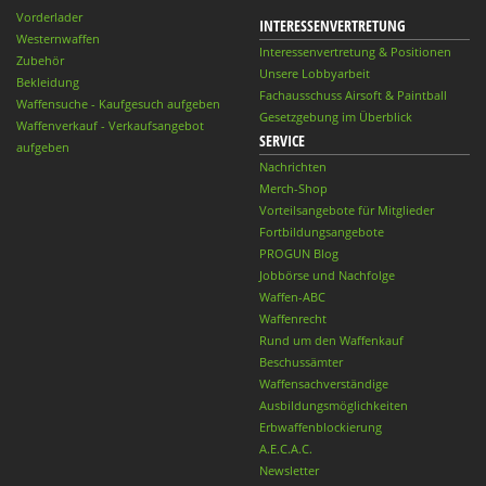
Vorderlader
INTERESSENVERTRETUNG
Westernwaffen
Interessenvertretung & Positionen
Zubehör
Unsere Lobbyarbeit
Bekleidung
Fachausschuss Airsoft & Paintball
Waffensuche - Kaufgesuch aufgeben
Gesetzgebung im Überblick
Waffenverkauf - Verkaufsangebot
SERVICE
aufgeben
Nachrichten
Merch-Shop
Vorteilsangebote für Mitglieder
Fortbildungsangebote
PROGUN Blog
Jobbörse und Nachfolge
Waffen-ABC
Waffenrecht
Rund um den Waffenkauf
Beschussämter
Waffensachverständige
Ausbildungsmöglichkeiten
Erbwaffenblockierung
A.E.C.A.C.
Newsletter