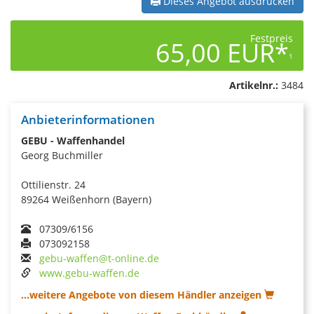
Dieses Angebot ausdrucken
Festpreis
65,00 EUR*
1
Artikelnr.:
3484
Anbieterinformationen
GEBU - Waffenhandel
Georg Buchmiller
Ottilienstr. 24
89264 Weißenhorn (Bayern)
07309/6156
073092158
gebu-waffen@t-online.de
www.gebu-waffen.de
...weitere Angebote von diesem Händler anzeigen