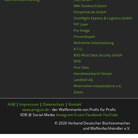
IWA OutdoorClassics
KVoptimal.de GmbH
OverNight Express & Logistics GmbH
PiP Laser
Pro Image
ProvenExpert
Rechtliche Unterstützung
A.T.U.
BSG-Wüst Data Security GmbH
DPD
First Data
Handelsverband Hessen
Landbell AG
Rheinischer-Inkassodienst e.K.
Zukos
AGB
|
Impressum
|
Datenschutz
|
Kontakt
www.progun.de
- der Waffenmarkt von Profis für Profis
VDB @ Social-Media
Instagram
X.com
Facebook
YouTube
© 2026 Verband Deutscher Büchsenmacher
und Waffenfachhändler e.V.