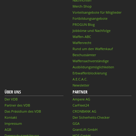
Nachrichten
Merch-Shop
Vorteilsangebote für Mitglieder
Fortbildungsangebote
PROGUN Blog
Jobbörse und Nachfolge
Waffen-ABC
Waffenrecht
Rund um den Waffenkauf
Beschussämter
Waffensachverständige
Ausbildungsmöglichkeiten
Erbwaffenblockierung
A.E.C.A.C.
Newsletter
ÜBER UNS
PARTNER
Der VDB
Ampere AG
Partner des VDB
CarFleet24
Das Präsidium des VDB
CRONBANK AG
Kontakt
Der Sicherheits-Checker
Impressum
GGA
AGB
GrantLift GmbH
Datenschutzerklärung
HQS GmbH