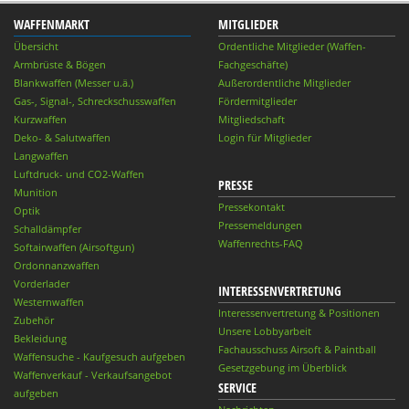
WAFFENMARKT
MITGLIEDER
Übersicht
Ordentliche Mitglieder (Waffen-
Armbrüste & Bögen
Fachgeschäfte)
Blankwaffen (Messer u.ä.)
Außerordentliche Mitglieder
Gas-, Signal-, Schreckschusswaffen
Fördermitglieder
Kurzwaffen
Mitgliedschaft
Deko- & Salutwaffen
Login für Mitglieder
Langwaffen
Luftdruck- und CO2-Waffen
PRESSE
Munition
Pressekontakt
Optik
Pressemeldungen
Schalldämpfer
Waffenrechts-FAQ
Softairwaffen (Airsoftgun)
Ordonnanzwaffen
Vorderlader
INTERESSENVERTRETUNG
Westernwaffen
Interessenvertretung & Positionen
Zubehör
Unsere Lobbyarbeit
Bekleidung
Fachausschuss Airsoft & Paintball
Waffensuche - Kaufgesuch aufgeben
Gesetzgebung im Überblick
Waffenverkauf - Verkaufsangebot
SERVICE
aufgeben