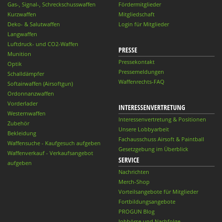
Gas-, Signal-, Schreckschusswaffen
Fördermitglieder
Kurzwaffen
Mitgliedschaft
Deko- & Salutwaffen
Login für Mitglieder
Langwaffen
Luftdruck- und CO2-Waffen
PRESSE
Munition
Pressekontakt
Optik
Pressemeldungen
Schalldämpfer
Waffenrechts-FAQ
Softairwaffen (Airsoftgun)
Ordonnanzwaffen
Vorderlader
INTERESSENVERTRETUNG
Westernwaffen
Interessenvertretung & Positionen
Zubehör
Unsere Lobbyarbeit
Bekleidung
Fachausschuss Airsoft & Paintball
Waffensuche - Kaufgesuch aufgeben
Gesetzgebung im Überblick
Waffenverkauf - Verkaufsangebot
SERVICE
aufgeben
Nachrichten
Merch-Shop
Vorteilsangebote für Mitglieder
Fortbildungsangebote
PROGUN Blog
Jobbörse und Nachfolge