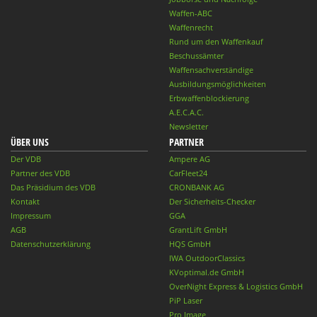
Waffen-ABC
Waffenrecht
Rund um den Waffenkauf
Beschussämter
Waffensachverständige
Ausbildungsmöglichkeiten
Erbwaffenblockierung
A.E.C.A.C.
Newsletter
ÜBER UNS
PARTNER
Der VDB
Ampere AG
Partner des VDB
CarFleet24
Das Präsidium des VDB
CRONBANK AG
Kontakt
Der Sicherheits-Checker
Impressum
GGA
AGB
GrantLift GmbH
Datenschutzerklärung
HQS GmbH
IWA OutdoorClassics
KVoptimal.de GmbH
OverNight Express & Logistics GmbH
PiP Laser
Pro Image