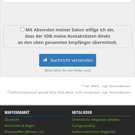
Mit Absenden meiner Daten willige ich ein,
dass der VDB meine Kontaktdaten direkt
an den oben genannten Empfänger übermittelt.
Nachricht versenden
(Bitte füllen Sie alle Felder aus!)
1
*
inkl. MwSt.; zzgl. Versandkosten
2
*
differenzbesteuert gemäß §25a UStG.;MwSt. nicht ausweisbar; zzgl. Versandkosten
WAFFENMARKT
MITGLIEDER
Übersicht
Ordentliche Mitglieder (Waffen-
Armbrüste & Bögen
Fachgeschäfte)
Blankwaffen (Messer u.ä.)
Außerordentliche Mitglieder