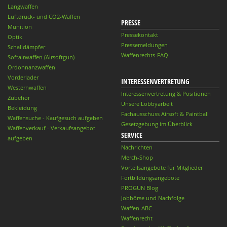
Langwaffen
Luftdruck- und CO2-Waffen
PRESSE
Munition
Pressekontakt
Optik
Pressemeldungen
Schalldämpfer
Waffenrechts-FAQ
Softairwaffen (Airsoftgun)
Ordonnanzwaffen
Vorderlader
INTERESSENVERTRETUNG
Westernwaffen
Interessenvertretung & Positionen
Zubehör
Unsere Lobbyarbeit
Bekleidung
Fachausschuss Airsoft & Paintball
Waffensuche - Kaufgesuch aufgeben
Gesetzgebung im Überblick
Waffenverkauf - Verkaufsangebot
SERVICE
aufgeben
Nachrichten
Merch-Shop
Vorteilsangebote für Mitglieder
Fortbildungsangebote
PROGUN Blog
Jobbörse und Nachfolge
Waffen-ABC
Waffenrecht