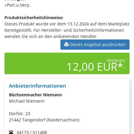
+Port.u.Verp.
Produktsicherheitshinweise:
Dieses Produkt wurde vor dem 13.12.2024 auf dem Marktplatz
bereitgestellt. Für Hersteller- und Sicherheitsinformationen
wenden Sie sich an den anbietenden Händler.
Dieses Angebot ausdrucken
Festpreis
12,00 EUR*
1
Anbieterinformationen
Büchsenmacher Niemann
Michael Niemann
Dorfstr. 23
21442 Tangendorf (Niedersachsen)
04173 / 511488