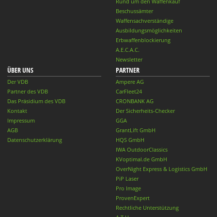
Rund um den Waffenkauf
Beschussämter
Waffensachverständige
Ausbildungsmöglichkeiten
Erbwaffenblockierung
A.E.C.A.C.
Newsletter
ÜBER UNS
PARTNER
Der VDB
Ampere AG
Partner des VDB
CarFleet24
Das Präsidium des VDB
CRONBANK AG
Kontakt
Der Sicherheits-Checker
Impressum
GGA
AGB
GrantLift GmbH
Datenschutzerklärung
HQS GmbH
IWA OutdoorClassics
KVoptimal.de GmbH
OverNight Express & Logistics GmbH
PiP Laser
Pro Image
ProvenExpert
Rechtliche Unterstützung