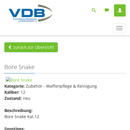
Navig
ein-/
zurück zur Übersicht
Bore Snake
Kategorie:
Zubehör - Waffenpflege & Reinigung
Kaliber:
12
Zustand:
neu
Beschreibung:
Bore Snake Kal.12
Sonstiges: