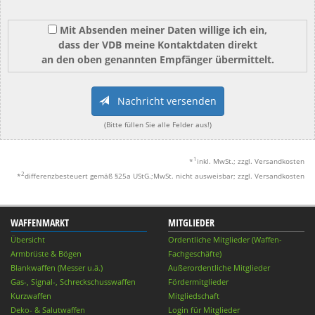
Mit Absenden meiner Daten willige ich ein,
dass der VDB meine Kontaktdaten direkt
an den oben genannten Empfänger übermittelt.
Nachricht versenden
(Bitte füllen Sie alle Felder aus!)
1
*
inkl. MwSt.; zzgl. Versandkosten
2
*
differenzbesteuert gemäß §25a UStG.;MwSt. nicht ausweisbar; zzgl. Versandkosten
WAFFENMARKT
MITGLIEDER
Übersicht
Ordentliche Mitglieder (Waffen-
Armbrüste & Bögen
Fachgeschäfte)
Blankwaffen (Messer u.ä.)
Außerordentliche Mitglieder
Gas-, Signal-, Schreckschusswaffen
Fördermitglieder
Kurzwaffen
Mitgliedschaft
Deko- & Salutwaffen
Login für Mitglieder