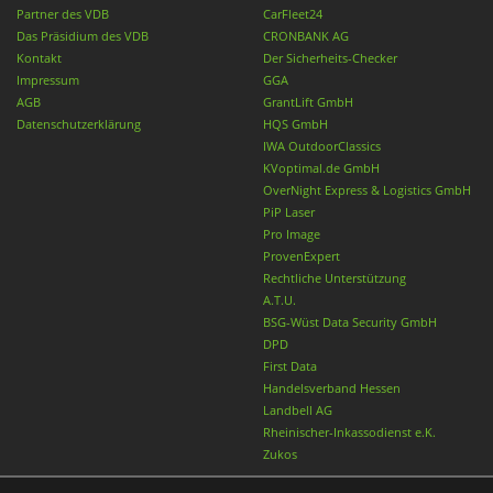
Partner des VDB
CarFleet24
Das Präsidium des VDB
CRONBANK AG
Kontakt
Der Sicherheits-Checker
Impressum
GGA
AGB
GrantLift GmbH
Datenschutzerklärung
HQS GmbH
IWA OutdoorClassics
KVoptimal.de GmbH
OverNight Express & Logistics GmbH
PiP Laser
Pro Image
ProvenExpert
Rechtliche Unterstützung
A.T.U.
BSG-Wüst Data Security GmbH
DPD
First Data
Handelsverband Hessen
Landbell AG
Rheinischer-Inkassodienst e.K.
Zukos