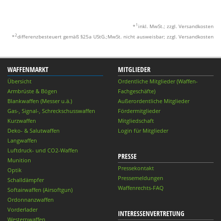
1
*
inkl. MwSt.; zzgl. Versandkosten
2
*
differenzbesteuert gemäß §25a UStG.;MwSt. nicht ausweisbar; zzgl. Versandkosten
WAFFENMARKT
MITGLIEDER
Übersicht
Ordentliche Mitglieder (Waffen-
Armbrüste & Bögen
Fachgeschäfte)
Blankwaffen (Messer u.ä.)
Außerordentliche Mitglieder
Gas-, Signal-, Schreckschusswaffen
Fördermitglieder
Kurzwaffen
Mitgliedschaft
Deko- & Salutwaffen
Login für Mitglieder
Langwaffen
Luftdruck- und CO2-Waffen
PRESSE
Munition
Pressekontakt
Optik
Pressemeldungen
Schalldämpfer
Waffenrechts-FAQ
Softairwaffen (Airsoftgun)
Ordonnanzwaffen
Vorderlader
INTERESSENVERTRETUNG
Westernwaffen