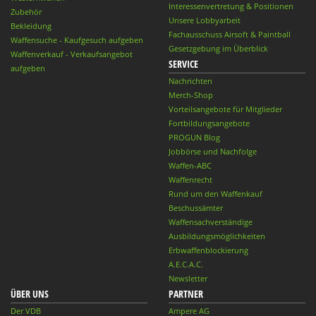
Interessenvertretung & Positionen
Zubehör
Unsere Lobbyarbeit
Bekleidung
Fachausschuss Airsoft & Paintball
Waffensuche - Kaufgesuch aufgeben
Gesetzgebung im Überblick
Waffenverkauf - Verkaufsangebot
SERVICE
aufgeben
Nachrichten
Merch-Shop
Vorteilsangebote für Mitglieder
Fortbildungsangebote
PROGUN Blog
Jobbörse und Nachfolge
Waffen-ABC
Waffenrecht
Rund um den Waffenkauf
Beschussämter
Waffensachverständige
Ausbildungsmöglichkeiten
Erbwaffenblockierung
A.E.C.A.C.
Newsletter
ÜBER UNS
PARTNER
Der VDB
Ampere AG