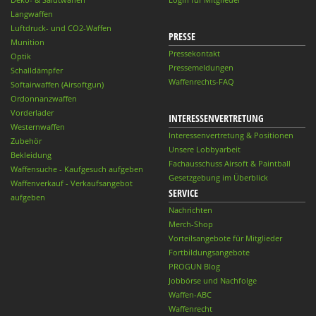
Langwaffen
Luftdruck- und CO2-Waffen
PRESSE
Munition
Pressekontakt
Optik
Pressemeldungen
Schalldämpfer
Waffenrechts-FAQ
Softairwaffen (Airsoftgun)
Ordonnanzwaffen
Vorderlader
INTERESSENVERTRETUNG
Westernwaffen
Interessenvertretung & Positionen
Zubehör
Unsere Lobbyarbeit
Bekleidung
Fachausschuss Airsoft & Paintball
Waffensuche - Kaufgesuch aufgeben
Gesetzgebung im Überblick
Waffenverkauf - Verkaufsangebot
SERVICE
aufgeben
Nachrichten
Merch-Shop
Vorteilsangebote für Mitglieder
Fortbildungsangebote
PROGUN Blog
Jobbörse und Nachfolge
Waffen-ABC
Waffenrecht