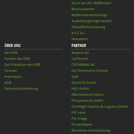
Rund um den Waffenkauf
Beschussämter
Waffensachverständige
Ausbildungsmöglichkeiten
Erbwaffenblockierung
A.E.C.A.C.
Newsletter
ÜBER UNS
PARTNER
Der VDB
Ampere AG
Partner des VDB
CarFleet24
Das Präsidium des VDB
CRONBANK AG
Kontakt
Der Sicherheits-Checker
Impressum
GGA
AGB
GrantLift GmbH
Datenschutzerklärung
HQS GmbH
IWA OutdoorClassics
KVoptimal.de GmbH
OverNight Express & Logistics GmbH
PiP Laser
Pro Image
ProvenExpert
Rechtliche Unterstützung