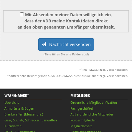
Mit Absenden meiner Daten willige ich ein,
dass der VDB meine Kontaktdaten direkt
an den oben genannten Empfänger übermittelt.
Nachricht versenden
(Bitte füllen Sie alle Felder aus!)
1
*
inkl. MwSt.; zzgl. Versandkosten
2
*
differenzbesteuert gemäß §25a UStG.;MwSt. nicht ausweisbar; zzgl. Versandkosten
WAFFENMARKT
MITGLIEDER
Übersicht
Ordentliche Mitglieder (Waffen-
Armbrüste & Bögen
Fachgeschäfte)
Blankwaffen (Messer u.ä.)
Außerordentliche Mitglieder
Gas-, Signal-, Schreckschusswaffen
Fördermitglieder
Kurzwaffen
Mitgliedschaft
Deko- & Salutwaffen
Login für Mitglieder