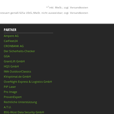
1
*
inkl. MwSt.; zzgl. Versandkosten
esteuert gemäß §25a UStG.;MwSt. nicht ausweisbar; zzgl. Versandkosten
PARTNER
Ampere AG
CarFleet24
CRONBANK AG
Der Sicherheits-Checker
GGA
GrantLift GmbH
HQS GmbH
IWA OutdoorClassics
KVoptimal.de GmbH
OverNight Express & Logistics GmbH
PiP Laser
Pro Image
ProvenExpert
Rechtliche Unterstützung
A.T.U.
BSG-Wüst Data Security GmbH