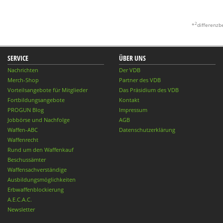
2
*
differenzb
SERVICE
ÜBER UNS
Nachrichten
Der VDB
Merch-Shop
Partner des VDB
Vorteilsangebote für Mitglieder
Das Präsidium des VDB
Fortbildungsangebote
Kontakt
PROGUN Blog
Impressum
Jobbörse und Nachfolge
AGB
Waffen-ABC
Datenschutzerklärung
Waffenrecht
Rund um den Waffenkauf
Beschussämter
Waffensachverständige
Ausbildungsmöglichkeiten
Erbwaffenblockierung
A.E.C.A.C.
Newsletter