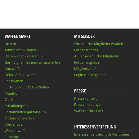
WAFFENMARKT
MITGLIEDER
Übersicht
Ordentliche Mitglieder (Waffen-
Armbrüste & Bögen
Fachgeschäfte)
Blankwaffen (Messer u.ä.)
Außerordentliche Mitglieder
Gas-, Signal-, Schreckschusswaffen
Fördermitglieder
Kurzwaffen
Mitgliedschaft
Deko- & Salutwaffen
Login für Mitglieder
Langwaffen
Luftdruck- und CO2-Waffen
PRESSE
Munition
Pressekontakt
Optik
Pressemeldungen
Schalldämpfer
Waffenrechts-FAQ
Softairwaffen (Airsoftgun)
Ordonnanzwaffen
Vorderlader
INTERESSENVERTRETUNG
Westernwaffen
Interessenvertretung & Positionen
Zubehör