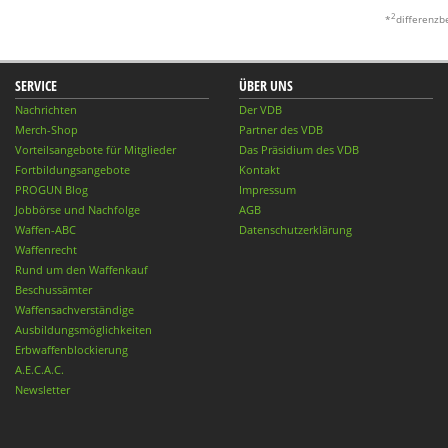
2
*
differenzb
SERVICE
ÜBER UNS
Nachrichten
Der VDB
Merch-Shop
Partner des VDB
Vorteilsangebote für Mitglieder
Das Präsidium des VDB
Fortbildungsangebote
Kontakt
PROGUN Blog
Impressum
Jobbörse und Nachfolge
AGB
Waffen-ABC
Datenschutzerklärung
Waffenrecht
Rund um den Waffenkauf
Beschussämter
Waffensachverständige
Ausbildungsmöglichkeiten
Erbwaffenblockierung
A.E.C.A.C.
Newsletter