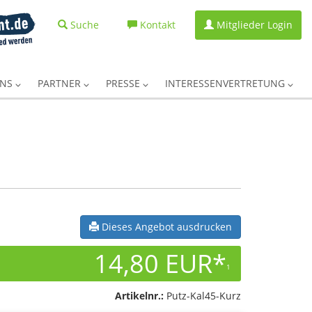
Suche
Kontakt
Mitglieder Login
UNS
PARTNER
PRESSE
INTERESSENVERTRETUNG
Dieses Angebot ausdrucken
14,80 EUR*
1
Artikelnr.:
Putz-Kal45-Kurz