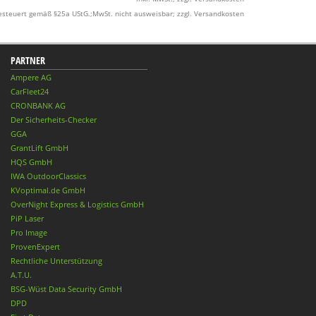
esteuert gemäß §25a UStG.;MwSt. nicht ausweisbar; zzgl. Versandkosten
PARTNER
Ampere AG
CarFleet24
CRONBANK AG
Der Sicherheits-Checker
GGA
GrantLift GmbH
HQS GmbH
IWA OutdoorClassics
KVoptimal.de GmbH
OverNight Express & Logistics GmbH
PiP Laser
Pro Image
ProvenExpert
Rechtliche Unterstützung
A.T.U.
BSG-Wüst Data Security GmbH
DPD