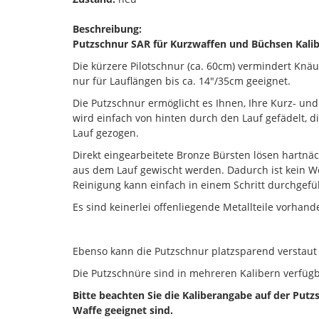
Beschreibung:
Putzschnur SAR für Kurzwaffen und Büchsen Kalibe
Die kürzere Pilotschnur (ca. 60cm) vermindert Knä
nur für Lauflängen bis ca. 14"/35cm geeignet.
Die Putzschnur ermöglicht es Ihnen, Ihre Kurz- un
wird einfach von hinten durch den Lauf gefädelt, d
Lauf gezogen.
Direkt eingearbeitete Bronze Bürsten lösen hartn
aus dem Lauf gewischt werden. Dadurch ist kein We
Reinigung kann einfach in einem Schritt durchgefü
Es sind keinerlei offenliegende Metallteile vorhan
Ebenso kann die Putzschnur platzsparend verstau
Die Putzschnüre sind in mehreren Kalibern verfügb
Bitte beachten Sie die Kaliberangabe auf der Put
Waffe geeignet sind.