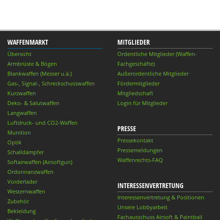
WAFFENMARKT
MITGLIEDER
Übersicht
Ordentliche Mitglieder (Waffen-
Armbrüste & Bögen
Fachgeschäfte)
Blankwaffen (Messer u.ä.)
Außerordentliche Mitglieder
Gas-, Signal-, Schreckschusswaffen
Fördermitglieder
Kurzwaffen
Mitgliedschaft
Deko- & Salutwaffen
Login für Mitglieder
Langwaffen
Luftdruck- und CO2-Waffen
PRESSE
Munition
Pressekontakt
Optik
Pressemeldungen
Schalldämpfer
Waffenrechts-FAQ
Softairwaffen (Airsoftgun)
Ordonnanzwaffen
Vorderlader
INTERESSENVERTRETUNG
Westernwaffen
Interessenvertretung & Positionen
Zubehör
Unsere Lobbyarbeit
Bekleidung
Fachausschuss Airsoft & Paintball