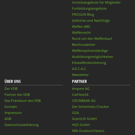
Vorteilsangebote für Mitglieder
Fortbildungsangebote
PROGUN Blog
Jobbörse und Nachfolge
Waffen-ABC
Waffenrecht
Rund um den Waffenkauf
Beschussämter
Waffensachverständige
Ausbildungsmöglichkeiten
Erbwaffenblockierung
A.E.C.A.C.
Newsletter
ÜBER UNS
PARTNER
Der VDB
Ampere AG
Partner des VDB
CarFleet24
Das Präsidium des VDB
CRONBANK AG
Kontakt
Der Sicherheits-Checker
Impressum
GGA
AGB
GrantLift GmbH
Datenschutzerklärung
HQS GmbH
IWA OutdoorClassics