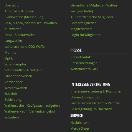
Übersicht
Ordentliche Mitglieder (Waffen-
Armbrüste & Bögen
Fachgeschäfte)
Blankwaffen (Messer u.ä.)
Außerordentliche Mitglieder
Gas-, Signal-, Schreckschusswaffen
Fördermitglieder
Kurzwaffen
Mitgliedschaft
Deko- & Salutwaffen
Login für Mitglieder
Langwaffen
Luftdruck- und CO2-Waffen
PRESSE
Munition
Pressekontakt
Optik
Pressemeldungen
Schalldämpfer
Waffenrechts-FAQ
Softairwaffen (Airsoftgun)
Ordonnanzwaffen
Vorderlader
INTERESSENVERTRETUNG
Westernwaffen
Interessenvertretung & Positionen
Zubehör
Unsere Lobbyarbeit
Bekleidung
Fachausschuss Airsoft & Paintball
Waffensuche - Kaufgesuch aufgeben
Gesetzgebung im Überblick
Waffenverkauf - Verkaufsangebot
SERVICE
aufgeben
Nachrichten
Merch-Shop