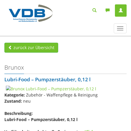
Navig
ein-/
zurück zur Übersicht
Brunox
Lubri-Food – Pumpzerstäuber, 0,12 l
Kategorie:
Zubehör - Waffenpflege & Reinigung
Zustand:
neu
Beschreibung:
Lubri-Food – Pumpzerstäuber, 0,12 l