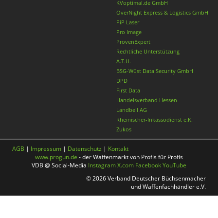
KVoptimal.de GmbH
OverNight Express & Logistics GmbH
PiP Laser
Pro Image
ProvenExpert
Rechtliche Unterstützung
A.T.U.
BSG-Wüst Data Security GmbH
DPD
First Data
Handelsverband Hessen
Landbell AG
Rheinischer-Inkassodienst e.K.
Zukos
AGB
|
Impressum
|
Datenschutz
|
Kontakt
www.progun.de
- der Waffenmarkt von Profis für Profis
VDB @ Social-Media
Instagram
X.com
Facebook
YouTube
© 2026 Verband Deutscher Büchsenmacher
und Waffenfachhändler e.V.