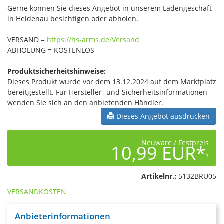
Gerne können Sie dieses Angebot in unserem Ladengeschäft
in Heidenau besichtigen oder abholen.
VERSAND =
https://hs-arms.de/Versand
ABHOLUNG = KOSTENLOS
Produktsicherheitshinweise:
Dieses Produkt wurde vor dem 13.12.2024 auf dem Marktplatz
bereitgestellt. Für Hersteller- und Sicherheitsinformationen
wenden Sie sich an den anbietenden Händler.
Dieses Angebot ausdrucken
Neuware / Festpreis
10,99 EUR*
1
Artikelnr.:
5132BRU05
VERSANDKOSTEN
Anbieterinformationen