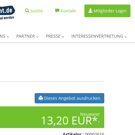
Suche
Kontakt
Mitglieder Login
UNS
PARTNER
PRESSE
INTERESSENVERTRETUNG
Dieses Angebot ausdrucken
Neuware!
13,20 EUR*
1
Artikelnr.:
00002616