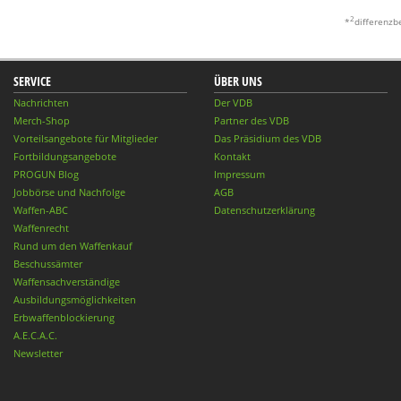
2
*
differenzb
SERVICE
ÜBER UNS
Nachrichten
Der VDB
Merch-Shop
Partner des VDB
Vorteilsangebote für Mitglieder
Das Präsidium des VDB
Fortbildungsangebote
Kontakt
PROGUN Blog
Impressum
Jobbörse und Nachfolge
AGB
Waffen-ABC
Datenschutzerklärung
Waffenrecht
Rund um den Waffenkauf
Beschussämter
Waffensachverständige
Ausbildungsmöglichkeiten
Erbwaffenblockierung
A.E.C.A.C.
Newsletter