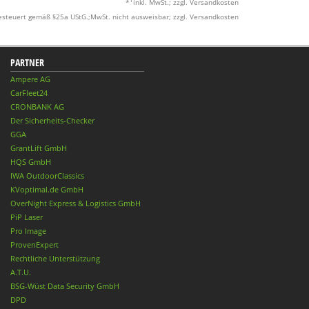
1
*
inkl. MwSt.; zzgl. Versandkosten
esteuert gemäß §25a UStG.;MwSt. nicht ausweisbar; zzgl. Versandkosten
PARTNER
Ampere AG
CarFleet24
CRONBANK AG
Der Sicherheits-Checker
GGA
GrantLift GmbH
HQS GmbH
IWA OutdoorClassics
KVoptimal.de GmbH
OverNight Express & Logistics GmbH
PiP Laser
Pro Image
ProvenExpert
Rechtliche Unterstützung
A.T.U.
BSG-Wüst Data Security GmbH
DPD