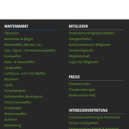
WAFFENMARKT
MITGLIEDER
Übersicht
Ordentliche Mitglieder (Waffen-
Armbrüste & Bögen
Fachgeschäfte)
Blankwaffen (Messer u.ä.)
Außerordentliche Mitglieder
Gas-, Signal-, Schreckschusswaffen
Fördermitglieder
Kurzwaffen
Mitgliedschaft
Deko- & Salutwaffen
Login für Mitglieder
Langwaffen
Luftdruck- und CO2-Waffen
PRESSE
Munition
Pressekontakt
Optik
Pressemeldungen
Schalldämpfer
Waffenrechts-FAQ
Softairwaffen (Airsoftgun)
Ordonnanzwaffen
Vorderlader
INTERESSENVERTRETUNG
Westernwaffen
Interessenvertretung & Positionen
Zubehör
Unsere Lobbyarbeit
Bekleidung
Fachausschuss Airsoft & Paintball