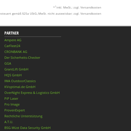
1
*
inkl. MwSt.; zzgl. Versandkosten
esteuert gemäß §25a UStG.;MwSt. nicht ausweisbar; zzgl. Versandkosten
PARTNER
Ampere AG
CarFleet24
CRONBANK AG
Der Sicherheits-Checker
GGA
GrantLift GmbH
HQS GmbH
IWA OutdoorClassics
KVoptimal.de GmbH
OverNight Express & Logistics GmbH
PiP Laser
Pro Image
ProvenExpert
Rechtliche Unterstützung
A.T.U.
BSG-Wüst Data Security GmbH