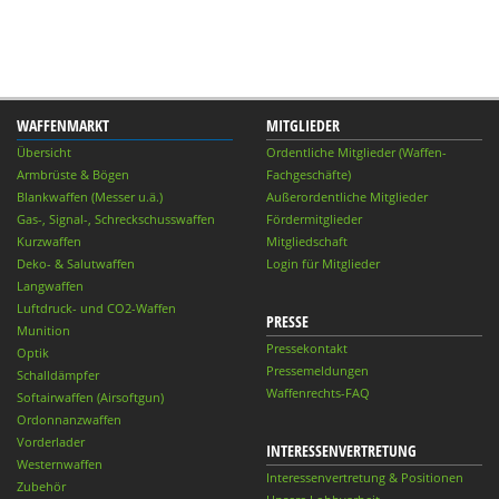
WAFFENMARKT
MITGLIEDER
Übersicht
Ordentliche Mitglieder (Waffen-
Armbrüste & Bögen
Fachgeschäfte)
Blankwaffen (Messer u.ä.)
Außerordentliche Mitglieder
Gas-, Signal-, Schreckschusswaffen
Fördermitglieder
Kurzwaffen
Mitgliedschaft
Deko- & Salutwaffen
Login für Mitglieder
Langwaffen
Luftdruck- und CO2-Waffen
PRESSE
Munition
Pressekontakt
Optik
Pressemeldungen
Schalldämpfer
Waffenrechts-FAQ
Softairwaffen (Airsoftgun)
Ordonnanzwaffen
Vorderlader
INTERESSENVERTRETUNG
Westernwaffen
Interessenvertretung & Positionen
Zubehör