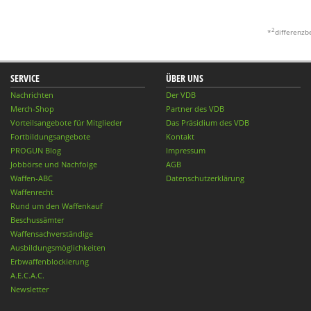
2
*
differenzb
SERVICE
ÜBER UNS
Nachrichten
Der VDB
Merch-Shop
Partner des VDB
Vorteilsangebote für Mitglieder
Das Präsidium des VDB
Fortbildungsangebote
Kontakt
PROGUN Blog
Impressum
Jobbörse und Nachfolge
AGB
Waffen-ABC
Datenschutzerklärung
Waffenrecht
Rund um den Waffenkauf
Beschussämter
Waffensachverständige
Ausbildungsmöglichkeiten
Erbwaffenblockierung
A.E.C.A.C.
Newsletter