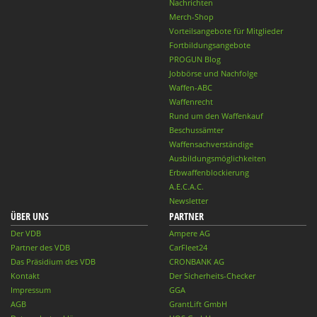
Nachrichten
Merch-Shop
Vorteilsangebote für Mitglieder
Fortbildungsangebote
PROGUN Blog
Jobbörse und Nachfolge
Waffen-ABC
Waffenrecht
Rund um den Waffenkauf
Beschussämter
Waffensachverständige
Ausbildungsmöglichkeiten
Erbwaffenblockierung
A.E.C.A.C.
Newsletter
ÜBER UNS
PARTNER
Der VDB
Ampere AG
Partner des VDB
CarFleet24
Das Präsidium des VDB
CRONBANK AG
Kontakt
Der Sicherheits-Checker
Impressum
GGA
AGB
GrantLift GmbH