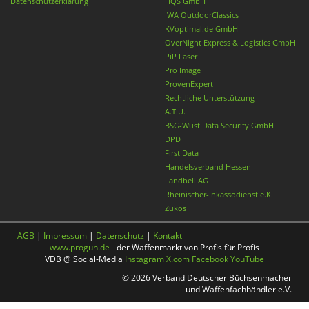
Datenschutzerklärung
HQS GmbH
IWA OutdoorClassics
KVoptimal.de GmbH
OverNight Express & Logistics GmbH
PiP Laser
Pro Image
ProvenExpert
Rechtliche Unterstützung
A.T.U.
BSG-Wüst Data Security GmbH
DPD
First Data
Handelsverband Hessen
Landbell AG
Rheinischer-Inkassodienst e.K.
Zukos
AGB
|
Impressum
|
Datenschutz
|
Kontakt
www.progun.de
- der Waffenmarkt von Profis für Profis
VDB @ Social-Media
Instagram
X.com
Facebook
YouTube
© 2026 Verband Deutscher Büchsenmacher
und Waffenfachhändler e.V.