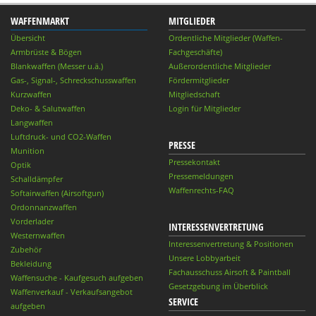
WAFFENMARKT
MITGLIEDER
Übersicht
Ordentliche Mitglieder (Waffen-
Armbrüste & Bögen
Fachgeschäfte)
Blankwaffen (Messer u.ä.)
Außerordentliche Mitglieder
Gas-, Signal-, Schreckschusswaffen
Fördermitglieder
Kurzwaffen
Mitgliedschaft
Deko- & Salutwaffen
Login für Mitglieder
Langwaffen
Luftdruck- und CO2-Waffen
PRESSE
Munition
Pressekontakt
Optik
Pressemeldungen
Schalldämpfer
Waffenrechts-FAQ
Softairwaffen (Airsoftgun)
Ordonnanzwaffen
Vorderlader
INTERESSENVERTRETUNG
Westernwaffen
Interessenvertretung & Positionen
Zubehör
Unsere Lobbyarbeit
Bekleidung
Fachausschuss Airsoft & Paintball
Waffensuche - Kaufgesuch aufgeben
Gesetzgebung im Überblick
Waffenverkauf - Verkaufsangebot
SERVICE
aufgeben