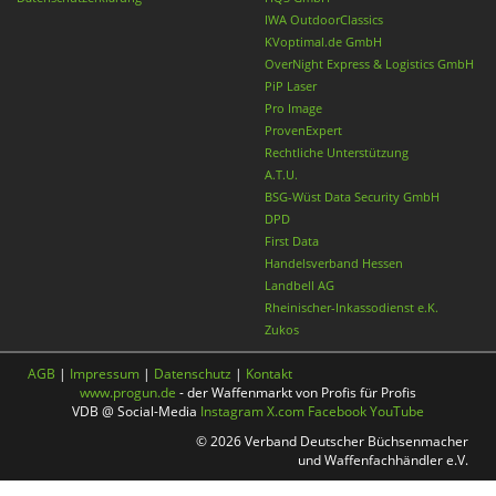
IWA OutdoorClassics
KVoptimal.de GmbH
OverNight Express & Logistics GmbH
PiP Laser
Pro Image
ProvenExpert
Rechtliche Unterstützung
A.T.U.
BSG-Wüst Data Security GmbH
DPD
First Data
Handelsverband Hessen
Landbell AG
Rheinischer-Inkassodienst e.K.
Zukos
AGB
|
Impressum
|
Datenschutz
|
Kontakt
www.progun.de
- der Waffenmarkt von Profis für Profis
VDB @ Social-Media
Instagram
X.com
Facebook
YouTube
© 2026 Verband Deutscher Büchsenmacher
und Waffenfachhändler e.V.