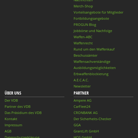
Merch-Shop
Vorteilsangebote für Mitglieder
Fortbildungsangebote
PROGUN Blog
Jobbörse und Nachfolge
Waffen-ABC
Waffenrecht
Rund um den Waffenkauf
Beschussämter
Waffensachverständige
Ausbildungsmöglichkeiten
Erbwaffenblockierung
A.E.C.A.C.
Newsletter
ÜBER UNS
PARTNER
Der VDB
Ampere AG
Partner des VDB
CarFleet24
Das Präsidium des VDB
CRONBANK AG
Kontakt
Der Sicherheits-Checker
Impressum
GGA
AGB
GrantLift GmbH
Datenschutzerklärung
HQS GmbH