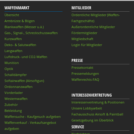
WAFFENMARKT
MITGLIEDER
Übersicht
Ordentliche Mitglieder (Waffen-
Armbrüste & Bögen
Fachgeschäfte)
Blankwaffen (Messer u.ä.)
Außerordentliche Mitglieder
Gas-, Signal-, Schreckschusswaffen
Fördermitglieder
Kurzwaffen
Mitgliedschaft
Deko- & Salutwaffen
Login für Mitglieder
Langwaffen
Luftdruck- und CO2-Waffen
PRESSE
Munition
Pressekontakt
Optik
Pressemeldungen
Schalldämpfer
Waffenrechts-FAQ
Softairwaffen (Airsoftgun)
Ordonnanzwaffen
Vorderlader
INTERESSENVERTRETUNG
Westernwaffen
Interessenvertretung & Positionen
Zubehör
Unsere Lobbyarbeit
Bekleidung
Fachausschuss Airsoft & Paintball
Waffensuche - Kaufgesuch aufgeben
Gesetzgebung im Überblick
Waffenverkauf - Verkaufsangebot
SERVICE
aufgeben
Nachrichten