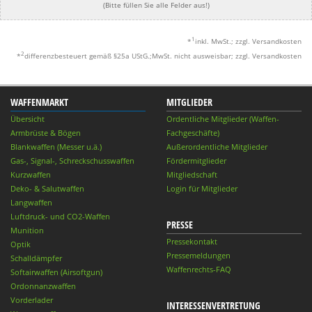
(Bitte füllen Sie alle Felder aus!)
1
*
inkl. MwSt.; zzgl. Versandkosten
2
*
differenzbesteuert gemäß §25a UStG.;MwSt. nicht ausweisbar; zzgl. Versandkosten
WAFFENMARKT
MITGLIEDER
Übersicht
Ordentliche Mitglieder (Waffen-
Armbrüste & Bögen
Fachgeschäfte)
Blankwaffen (Messer u.ä.)
Außerordentliche Mitglieder
Gas-, Signal-, Schreckschusswaffen
Fördermitglieder
Kurzwaffen
Mitgliedschaft
Deko- & Salutwaffen
Login für Mitglieder
Langwaffen
Luftdruck- und CO2-Waffen
PRESSE
Munition
Pressekontakt
Optik
Pressemeldungen
Schalldämpfer
Waffenrechts-FAQ
Softairwaffen (Airsoftgun)
Ordonnanzwaffen
Vorderlader
INTERESSENVERTRETUNG