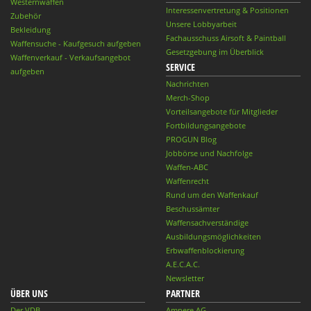
Westernwaffen
Interessenvertretung & Positionen
Zubehör
Unsere Lobbyarbeit
Bekleidung
Fachausschuss Airsoft & Paintball
Waffensuche - Kaufgesuch aufgeben
Gesetzgebung im Überblick
Waffenverkauf - Verkaufsangebot
SERVICE
aufgeben
Nachrichten
Merch-Shop
Vorteilsangebote für Mitglieder
Fortbildungsangebote
PROGUN Blog
Jobbörse und Nachfolge
Waffen-ABC
Waffenrecht
Rund um den Waffenkauf
Beschussämter
Waffensachverständige
Ausbildungsmöglichkeiten
Erbwaffenblockierung
A.E.C.A.C.
Newsletter
ÜBER UNS
PARTNER
Der VDB
Ampere AG