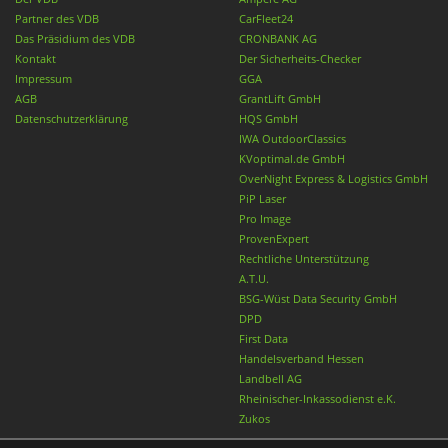
Partner des VDB
CarFleet24
Das Präsidium des VDB
CRONBANK AG
Kontakt
Der Sicherheits-Checker
Impressum
GGA
AGB
GrantLift GmbH
Datenschutzerklärung
HQS GmbH
IWA OutdoorClassics
KVoptimal.de GmbH
OverNight Express & Logistics GmbH
PiP Laser
Pro Image
ProvenExpert
Rechtliche Unterstützung
A.T.U.
BSG-Wüst Data Security GmbH
DPD
First Data
Handelsverband Hessen
Landbell AG
Rheinischer-Inkassodienst e.K.
Zukos