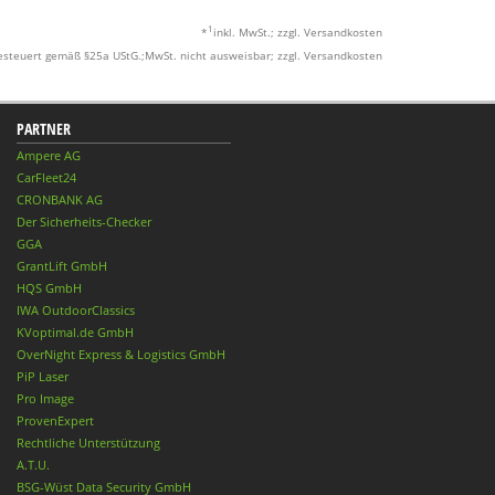
1
*
inkl. MwSt.; zzgl. Versandkosten
esteuert gemäß §25a UStG.;MwSt. nicht ausweisbar; zzgl. Versandkosten
PARTNER
Ampere AG
CarFleet24
CRONBANK AG
Der Sicherheits-Checker
GGA
GrantLift GmbH
HQS GmbH
IWA OutdoorClassics
KVoptimal.de GmbH
OverNight Express & Logistics GmbH
PiP Laser
Pro Image
ProvenExpert
Rechtliche Unterstützung
A.T.U.
BSG-Wüst Data Security GmbH