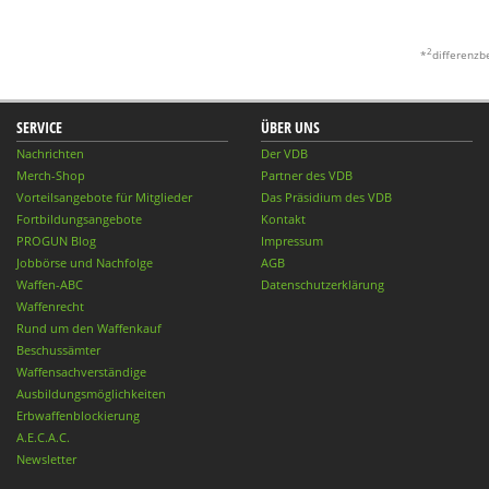
2
*
differenzb
SERVICE
ÜBER UNS
Nachrichten
Der VDB
Merch-Shop
Partner des VDB
Vorteilsangebote für Mitglieder
Das Präsidium des VDB
Fortbildungsangebote
Kontakt
PROGUN Blog
Impressum
Jobbörse und Nachfolge
AGB
Waffen-ABC
Datenschutzerklärung
Waffenrecht
Rund um den Waffenkauf
Beschussämter
Waffensachverständige
Ausbildungsmöglichkeiten
Erbwaffenblockierung
A.E.C.A.C.
Newsletter