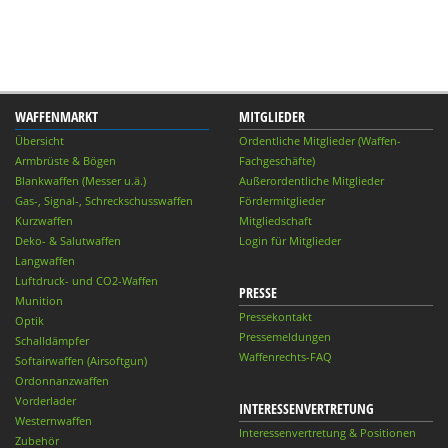
WAFFENMARKT
MITGLIEDER
Übersicht
Ordentliche Mitglieder (Waffen-
Armbrüste & Bögen
Fachgeschäfte)
Blankwaffen (Messer u.ä.)
Außerordentliche Mitglieder
Gas-, Signal-, Schreckschusswaffen
Fördermitglieder
Kurzwaffen
Mitgliedschaft
Deko- & Salutwaffen
Login für Mitglieder
Langwaffen
Luftdruck- und CO2-Waffen
PRESSE
Munition
Pressekontakt
Optik
Pressemeldungen
Schalldämpfer
Waffenrechts-FAQ
Softairwaffen (Airsoftgun)
Ordonnanzwaffen
Vorderlader
INTERESSENVERTRETUNG
Westernwaffen
Interessenvertretung & Positionen
Zubehör