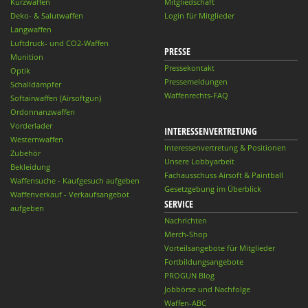
Kurzwaffen
Mitgliedschaft
Deko- & Salutwaffen
Login für Mitglieder
Langwaffen
Luftdruck- und CO2-Waffen
PRESSE
Munition
Pressekontakt
Optik
Pressemeldungen
Schalldämpfer
Waffenrechts-FAQ
Softairwaffen (Airsoftgun)
Ordonnanzwaffen
Vorderlader
INTERESSENVERTRETUNG
Westernwaffen
Interessenvertretung & Positionen
Zubehör
Unsere Lobbyarbeit
Bekleidung
Fachausschuss Airsoft & Paintball
Waffensuche - Kaufgesuch aufgeben
Gesetzgebung im Überblick
Waffenverkauf - Verkaufsangebot
SERVICE
aufgeben
Nachrichten
Merch-Shop
Vorteilsangebote für Mitglieder
Fortbildungsangebote
PROGUN Blog
Jobbörse und Nachfolge
Waffen-ABC