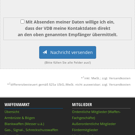
Mit Absenden meiner Daten willige ich ein,
dass der VDB meine Kontaktdaten direkt
an den oben genannten Empfänger übermittelt.
Nachricht versenden
(Bitte füllen Sie alle Felder aus!)
1
*
inkl. MwSt.; zzgl. Versandkosten
2
*
differenzbesteuert gemäß §25a UStG.;MwSt. nicht ausweisbar; zzgl. Versandkosten
WAFFENMARKT
MITGLIEDER
Übersicht
Ordentliche Mitglieder (Waffen-
Armbrüste & Bögen
Fachgeschäfte)
Blankwaffen (Messer u.ä.)
Außerordentliche Mitglieder
Gas-, Signal-, Schreckschusswaffen
Fördermitglieder