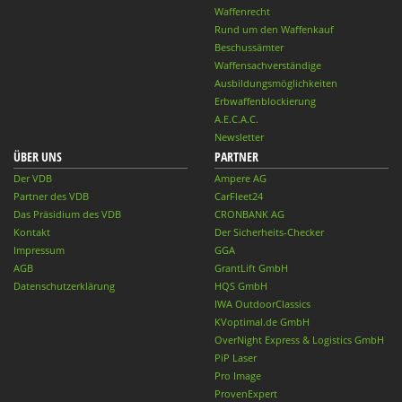
Waffenrecht
Rund um den Waffenkauf
Beschussämter
Waffensachverständige
Ausbildungsmöglichkeiten
Erbwaffenblockierung
A.E.C.A.C.
Newsletter
ÜBER UNS
PARTNER
Der VDB
Ampere AG
Partner des VDB
CarFleet24
Das Präsidium des VDB
CRONBANK AG
Kontakt
Der Sicherheits-Checker
Impressum
GGA
AGB
GrantLift GmbH
Datenschutzerklärung
HQS GmbH
IWA OutdoorClassics
KVoptimal.de GmbH
OverNight Express & Logistics GmbH
PiP Laser
Pro Image
ProvenExpert