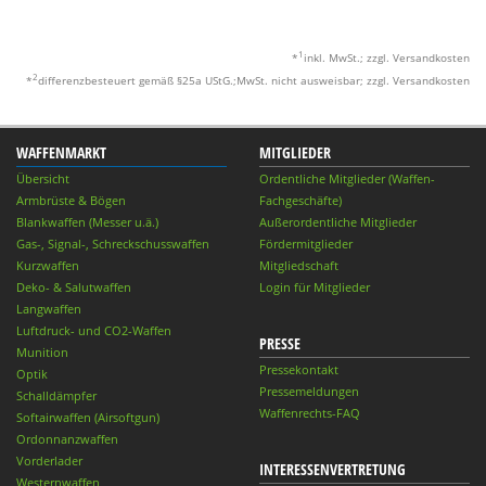
1
*
inkl. MwSt.; zzgl. Versandkosten
2
*
differenzbesteuert gemäß §25a UStG.;MwSt. nicht ausweisbar; zzgl. Versandkosten
WAFFENMARKT
MITGLIEDER
Übersicht
Ordentliche Mitglieder (Waffen-
Armbrüste & Bögen
Fachgeschäfte)
Blankwaffen (Messer u.ä.)
Außerordentliche Mitglieder
Gas-, Signal-, Schreckschusswaffen
Fördermitglieder
Kurzwaffen
Mitgliedschaft
Deko- & Salutwaffen
Login für Mitglieder
Langwaffen
Luftdruck- und CO2-Waffen
PRESSE
Munition
Pressekontakt
Optik
Pressemeldungen
Schalldämpfer
Waffenrechts-FAQ
Softairwaffen (Airsoftgun)
Ordonnanzwaffen
Vorderlader
INTERESSENVERTRETUNG
Westernwaffen