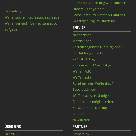
Interessenvertretung & Positionen
Zubehör
Unsere Lobbyarbeit
Bekleidung
Fachausschuss Airsoft & Paintball
Waffensuche - Kaufgesuch aufgeben
Gesetzgebung im Überblick
Waffenverkauf - Verkaufsangebot
SERVICE
aufgeben
Nachrichten
Merch-Shop
Vorteilsangebote für Mitglieder
Fortbildungsangebote
PROGUN Blog
Jobbörse und Nachfolge
Waffen-ABC
Waffenrecht
Rund um den Waffenkauf
Beschussämter
Waffensachverständige
Ausbildungsmöglichkeiten
Erbwaffenblockierung
A.E.C.A.C.
Newsletter
ÜBER UNS
PARTNER
Der VDB
Ampere AG