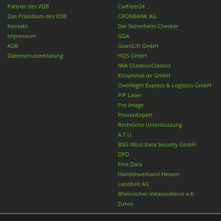
Partner des VDB
CarFleet24
Das Präsidium des VDB
CRONBANK AG
Kontakt
Der Sicherheits-Checker
Impressum
GGA
AGB
GrantLift GmbH
Datenschutzerklärung
HQS GmbH
IWA OutdoorClassics
KVoptimal.de GmbH
OverNight Express & Logistics GmbH
PiP Laser
Pro Image
ProvenExpert
Rechtliche Unterstützung
A.T.U.
BSG-Wüst Data Security GmbH
DPD
First Data
Handelsverband Hessen
Landbell AG
Rheinischer-Inkassodienst e.K.
Zukos