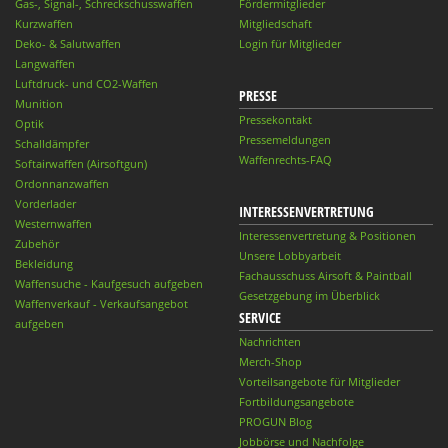
Gas-, Signal-, Schreckschusswaffen
Fördermitglieder
Kurzwaffen
Mitgliedschaft
Deko- & Salutwaffen
Login für Mitglieder
Langwaffen
Luftdruck- und CO2-Waffen
PRESSE
Munition
Pressekontakt
Optik
Pressemeldungen
Schalldämpfer
Waffenrechts-FAQ
Softairwaffen (Airsoftgun)
Ordonnanzwaffen
Vorderlader
INTERESSENVERTRETUNG
Westernwaffen
Interessenvertretung & Positionen
Zubehör
Unsere Lobbyarbeit
Bekleidung
Fachausschuss Airsoft & Paintball
Waffensuche - Kaufgesuch aufgeben
Gesetzgebung im Überblick
Waffenverkauf - Verkaufsangebot
SERVICE
aufgeben
Nachrichten
Merch-Shop
Vorteilsangebote für Mitglieder
Fortbildungsangebote
PROGUN Blog
Jobbörse und Nachfolge