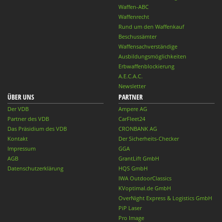
Waffen-ABC
Waffenrecht
Rund um den Waffenkauf
Beschussämter
Waffensachverständige
Ausbildungsmöglichkeiten
Erbwaffenblockierung
A.E.C.A.C.
Newsletter
ÜBER UNS
PARTNER
Der VDB
Ampere AG
Partner des VDB
CarFleet24
Das Präsidium des VDB
CRONBANK AG
Kontakt
Der Sicherheits-Checker
Impressum
GGA
AGB
GrantLift GmbH
Datenschutzerklärung
HQS GmbH
IWA OutdoorClassics
KVoptimal.de GmbH
OverNight Express & Logistics GmbH
PiP Laser
Pro Image