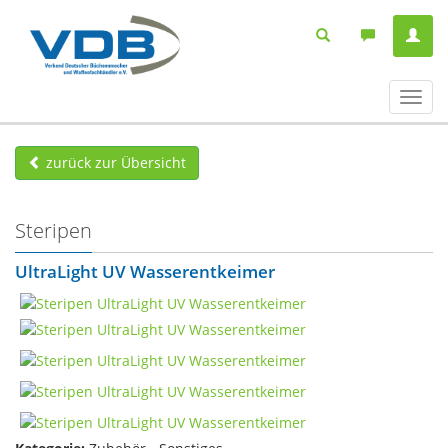
Navig
ein-/
zurück zur Übersicht
Steripen
UltraLight UV Wasserentkeimer