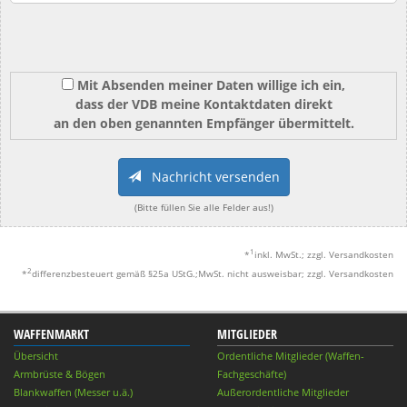
Mit Absenden meiner Daten willige ich ein,
dass der VDB meine Kontaktdaten direkt
an den oben genannten Empfänger übermittelt.
Nachricht versenden
(Bitte füllen Sie alle Felder aus!)
1
*
inkl. MwSt.; zzgl. Versandkosten
2
*
differenzbesteuert gemäß §25a UStG.;MwSt. nicht ausweisbar; zzgl. Versandkosten
WAFFENMARKT
MITGLIEDER
Übersicht
Ordentliche Mitglieder (Waffen-
Armbrüste & Bögen
Fachgeschäfte)
Blankwaffen (Messer u.ä.)
Außerordentliche Mitglieder