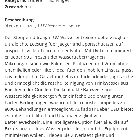
Kategorie:
Zubehör - Sonstiges
Zustand:
neu
Beschreibung:
Steripen Ultralight UV-Wasserentkeimer
Der Steripen Ultralight UV-Wasserentkeimer ueberzeugt als
ultraleichte Loesung fuer Jaeger und Sportschuetzen auf
anspruchsvollen Touren in der Natur. Mit UV-Licht eliminiert
er ueber 99,9 Prozent der wasseruebertragenen
Mikroorganismen wie Bakterien, Protozoen und Viren, ohne
Chemikalien oder Filter. Ideal fuer den mobilen Einsatz, passt
das federleichte Geraet muhelos in Rucksack oder Jagdtasche
und ermoeglicht die rasche Reinigung von Trinkwasser aus
Baechen oder Quellen. Die kompakte Bauweise und
Wasserdichtigkeit sorgen fuer einfache Bedienung unter
harten Bedingungen, waehrend die robuste Lampe bis zu
8000 Behandlungen ermoeglicht. Aufladbar ueber USB, bietet
es hohe Flexibilitaet und Unabhaengigkeit von
Batteriewechseln. Eine intelligente Option fuer alle, die auf
Exkursionen reines Wasser priorisieren und ihr Equipment
minimieren wollen. Erleben Sie Zuverlaessigkeit und