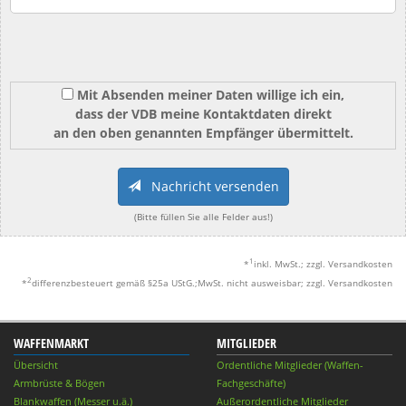
Mit Absenden meiner Daten willige ich ein,
dass der VDB meine Kontaktdaten direkt
an den oben genannten Empfänger übermittelt.
Nachricht versenden
(Bitte füllen Sie alle Felder aus!)
1
*
inkl. MwSt.; zzgl. Versandkosten
2
*
differenzbesteuert gemäß §25a UStG.;MwSt. nicht ausweisbar; zzgl. Versandkosten
WAFFENMARKT
MITGLIEDER
Übersicht
Ordentliche Mitglieder (Waffen-
Armbrüste & Bögen
Fachgeschäfte)
Blankwaffen (Messer u.ä.)
Außerordentliche Mitglieder