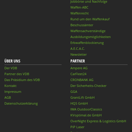
Jobbörse und Nachfolge
Waffen-ABC
Waffenrecht
Rund um den Waffenkauf
Beschussämter
Waffensachverständige
Ausbildungsmöglichkeiten
Erbwaffenblockierung
A.E.C.A.C.
Newsletter
ÜBER UNS
PARTNER
Der VDB
Ampere AG
Partner des VDB
CarFleet24
Das Präsidium des VDB
CRONBANK AG
Kontakt
Der Sicherheits-Checker
Impressum
GGA
AGB
GrantLift GmbH
Datenschutzerklärung
HQS GmbH
IWA OutdoorClassics
KVoptimal.de GmbH
OverNight Express & Logistics GmbH
PiP Laser