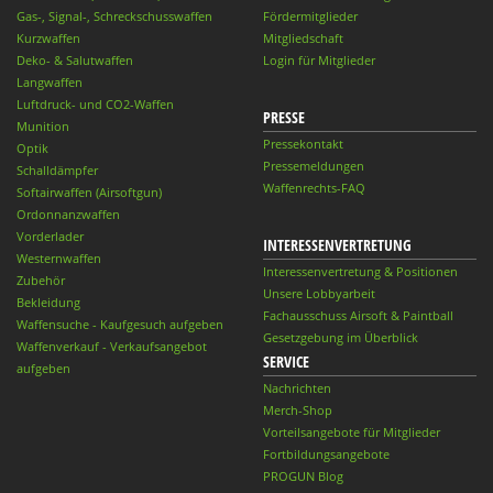
Gas-, Signal-, Schreckschusswaffen
Fördermitglieder
Kurzwaffen
Mitgliedschaft
Deko- & Salutwaffen
Login für Mitglieder
Langwaffen
Luftdruck- und CO2-Waffen
PRESSE
Munition
Pressekontakt
Optik
Pressemeldungen
Schalldämpfer
Waffenrechts-FAQ
Softairwaffen (Airsoftgun)
Ordonnanzwaffen
Vorderlader
INTERESSENVERTRETUNG
Westernwaffen
Interessenvertretung & Positionen
Zubehör
Unsere Lobbyarbeit
Bekleidung
Fachausschuss Airsoft & Paintball
Waffensuche - Kaufgesuch aufgeben
Gesetzgebung im Überblick
Waffenverkauf - Verkaufsangebot
SERVICE
aufgeben
Nachrichten
Merch-Shop
Vorteilsangebote für Mitglieder
Fortbildungsangebote
PROGUN Blog