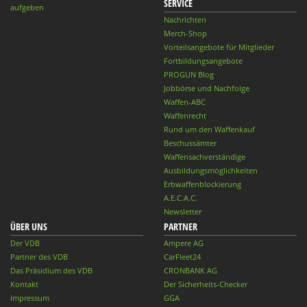
SERVICE
aufgeben
Nachrichten
Merch-Shop
Vorteilsangebote für Mitglieder
Fortbildungsangebote
PROGUN Blog
Jobbörse und Nachfolge
Waffen-ABC
Waffenrecht
Rund um den Waffenkauf
Beschussämter
Waffensachverständige
Ausbildungsmöglichkeiten
Erbwaffenblockierung
A.E.C.A.C.
Newsletter
ÜBER UNS
PARTNER
Der VDB
Ampere AG
Partner des VDB
CarFleet24
Das Präsidium des VDB
CRONBANK AG
Kontakt
Der Sicherheits-Checker
Impressum
GGA