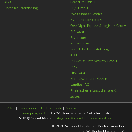
AGB
GrantLift GmbH
Datenschutzerklärung
HQS GmbH
IWA OutdoorClassics
KVoptimal.de GmbH
OverNight Express & Logistics GmbH
PiP Laser
Pro Image
ProvenExpert
Rechtliche Unterstützung
A.T.U.
BSG-Wüst Data Security GmbH
DPD
First Data
Handelsverband Hessen
Landbell AG
Rheinischer-Inkassodienst e.K.
Zukos
AGB
|
Impressum
|
Datenschutz
|
Kontakt
www.progun.de
- der Waffenmarkt von Profis für Profis
VDB @ Social-Media
Instagram
X.com
Facebook
YouTube
© 2026 Verband Deutscher Büchsenmacher
und Waffenfachhändler e.V.