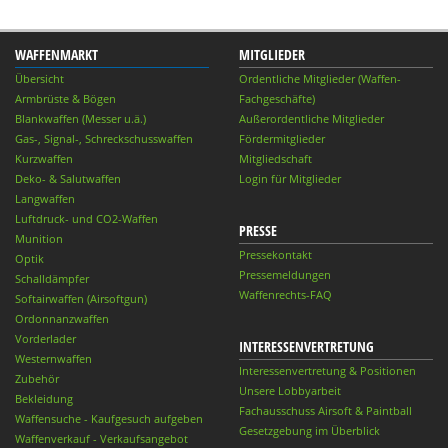
WAFFENMARKT
MITGLIEDER
Übersicht
Ordentliche Mitglieder (Waffen-
Armbrüste & Bögen
Fachgeschäfte)
Blankwaffen (Messer u.ä.)
Außerordentliche Mitglieder
Gas-, Signal-, Schreckschusswaffen
Fördermitglieder
Kurzwaffen
Mitgliedschaft
Deko- & Salutwaffen
Login für Mitglieder
Langwaffen
Luftdruck- und CO2-Waffen
PRESSE
Munition
Pressekontakt
Optik
Pressemeldungen
Schalldämpfer
Waffenrechts-FAQ
Softairwaffen (Airsoftgun)
Ordonnanzwaffen
Vorderlader
INTERESSENVERTRETUNG
Westernwaffen
Interessenvertretung & Positionen
Zubehör
Unsere Lobbyarbeit
Bekleidung
Fachausschuss Airsoft & Paintball
Waffensuche - Kaufgesuch aufgeben
Gesetzgebung im Überblick
Waffenverkauf - Verkaufsangebot