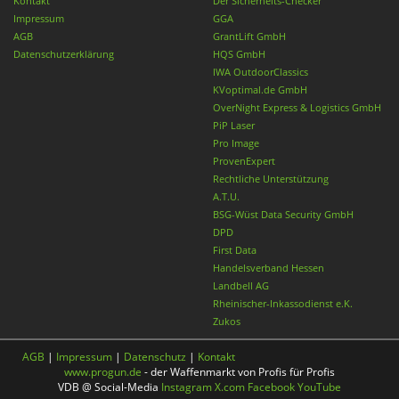
Kontakt
Der Sicherheits-Checker
Impressum
GGA
AGB
GrantLift GmbH
Datenschutzerklärung
HQS GmbH
IWA OutdoorClassics
KVoptimal.de GmbH
OverNight Express & Logistics GmbH
PiP Laser
Pro Image
ProvenExpert
Rechtliche Unterstützung
A.T.U.
BSG-Wüst Data Security GmbH
DPD
First Data
Handelsverband Hessen
Landbell AG
Rheinischer-Inkassodienst e.K.
Zukos
AGB
|
Impressum
|
Datenschutz
|
Kontakt
www.progun.de
- der Waffenmarkt von Profis für Profis
VDB @ Social-Media
Instagram
X.com
Facebook
YouTube