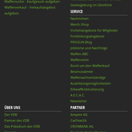
Waffensuche - Kaufgesuch aufgeben
Gesetzgebung im Überblick
Waffenverkauf - Verkaufsangebot
SERVICE
aufgeben
Nachrichten
Merch-Shop
Vorteilsangebote für Mitglieder
Fortbildungsangebote
PROGUN Blog
Jobbörse und Nachfolge
Waffen-ABC
Waffenrecht
Rund um den Waffenkauf
Beschussämter
Waffensachverständige
Ausbildungsmöglichkeiten
Erbwaffenblockierung
A.E.C.A.C.
Newsletter
ÜBER UNS
PARTNER
Der VDB
Ampere AG
Partner des VDB
CarFleet24
Das Präsidium des VDB
CRONBANK AG