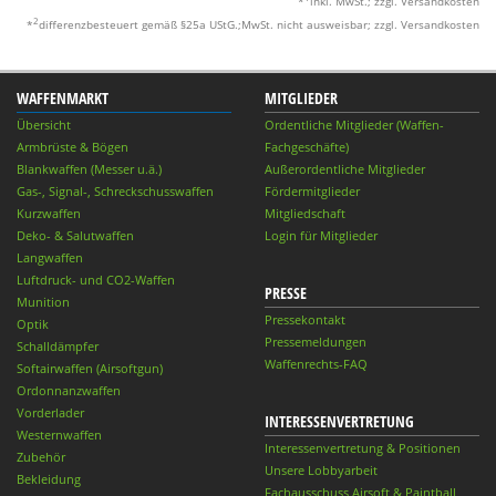
*
inkl. MwSt.; zzgl. Versandkosten
2
*
differenzbesteuert gemäß §25a UStG.;MwSt. nicht ausweisbar; zzgl. Versandkosten
WAFFENMARKT
MITGLIEDER
Übersicht
Ordentliche Mitglieder (Waffen-
Armbrüste & Bögen
Fachgeschäfte)
Blankwaffen (Messer u.ä.)
Außerordentliche Mitglieder
Gas-, Signal-, Schreckschusswaffen
Fördermitglieder
Kurzwaffen
Mitgliedschaft
Deko- & Salutwaffen
Login für Mitglieder
Langwaffen
Luftdruck- und CO2-Waffen
PRESSE
Munition
Pressekontakt
Optik
Pressemeldungen
Schalldämpfer
Waffenrechts-FAQ
Softairwaffen (Airsoftgun)
Ordonnanzwaffen
Vorderlader
INTERESSENVERTRETUNG
Westernwaffen
Interessenvertretung & Positionen
Zubehör
Unsere Lobbyarbeit
Bekleidung
Fachausschuss Airsoft & Paintball