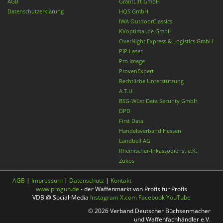
AGB
GrantLift GmbH
Datenschutzerklärung
HQS GmbH
IWA OutdoorClassics
KVoptimal.de GmbH
OverNight Express & Logistics GmbH
PiP Laser
Pro Image
ProvenExpert
Rechtliche Unterstützung
A.T.U.
BSG-Wüst Data Security GmbH
DPD
First Data
Handelsverband Hessen
Landbell AG
Rheinischer-Inkassodienst e.K.
Zukos
AGB
|
Impressum
|
Datenschutz
|
Kontakt
www.progun.de
- der Waffenmarkt von Profis für Profis
VDB @ Social-Media
Instagram
X.com
Facebook
YouTube
© 2026 Verband Deutscher Büchsenmacher
und Waffenfachhändler e.V.