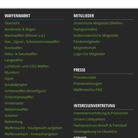
WAFFENMARKT
MITGLIEDER
Übersicht
Ordentliche Mitglieder (Waffen-
Armbrüste & Bögen
Fachgeschäfte)
Blankwaffen (Messer u.ä.)
Außerordentliche Mitglieder
Gas-, Signal-, Schreckschusswaffen
Fördermitglieder
Kurzwaffen
Mitgliedschaft
Deko- & Salutwaffen
Login für Mitglieder
Langwaffen
Luftdruck- und CO2-Waffen
PRESSE
Munition
Pressekontakt
Optik
Pressemeldungen
Schalldämpfer
Waffenrechts-FAQ
Softairwaffen (Airsoftgun)
Ordonnanzwaffen
Vorderlader
INTERESSENVERTRETUNG
Westernwaffen
Interessenvertretung & Positionen
Zubehör
Unsere Lobbyarbeit
Bekleidung
Fachausschuss Airsoft & Paintball
Waffensuche - Kaufgesuch aufgeben
Gesetzgebung im Überblick
Waffenverkauf - Verkaufsangebot