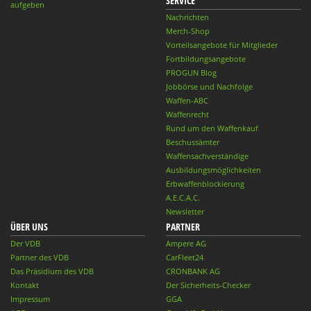
SERVICE
aufgeben
Nachrichten
Merch-Shop
Vorteilsangebote für Mitglieder
Fortbildungsangebote
PROGUN Blog
Jobbörse und Nachfolge
Waffen-ABC
Waffenrecht
Rund um den Waffenkauf
Beschussämter
Waffensachverständige
Ausbildungsmöglichkeiten
Erbwaffenblockierung
A.E.C.A.C.
Newsletter
ÜBER UNS
PARTNER
Der VDB
Ampere AG
Partner des VDB
CarFleet24
Das Präsidium des VDB
CRONBANK AG
Kontakt
Der Sicherheits-Checker
Impressum
GGA