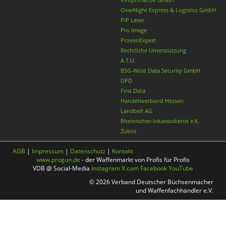
OverNight Express & Logistics GmbH
PiP Laser
Pro Image
ProvenExpert
Rechtliche Unterstützung
A.T.U.
BSG-Wüst Data Security GmbH
DPD
First Data
Handelsverband Hessen
Landbell AG
Rheinischer-Inkassodienst e.K.
Zukos
AGB
|
Impressum
|
Datenschutz
|
Kontakt
www.progun.de
- der Waffenmarkt von Profis für Profis
VDB @ Social-Media
Instagram
X.com
Facebook
YouTube
© 2026 Verband Deutscher Büchsenmacher
und Waffenfachhändler e.V.