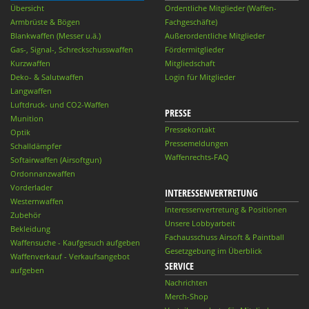
Übersicht
Ordentliche Mitglieder (Waffen-
Armbrüste & Bögen
Fachgeschäfte)
Blankwaffen (Messer u.ä.)
Außerordentliche Mitglieder
Gas-, Signal-, Schreckschusswaffen
Fördermitglieder
Kurzwaffen
Mitgliedschaft
Deko- & Salutwaffen
Login für Mitglieder
Langwaffen
Luftdruck- und CO2-Waffen
PRESSE
Munition
Pressekontakt
Optik
Pressemeldungen
Schalldämpfer
Waffenrechts-FAQ
Softairwaffen (Airsoftgun)
Ordonnanzwaffen
Vorderlader
INTERESSENVERTRETUNG
Westernwaffen
Interessenvertretung & Positionen
Zubehör
Unsere Lobbyarbeit
Bekleidung
Fachausschuss Airsoft & Paintball
Waffensuche - Kaufgesuch aufgeben
Gesetzgebung im Überblick
Waffenverkauf - Verkaufsangebot
SERVICE
aufgeben
Nachrichten
Merch-Shop