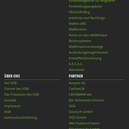
Vorteilsangebote für Mitglieder
Fortbildungsangebote
PROGUN Blog
Jobbörse und Nachfolge
Waffen-ABC
Waffenrecht
Rund um den Waffenkauf
Beschussämter
Waffensachverständige
Ausbildungsmöglichkeiten
Erbwaffenblockierung
A.E.C.A.C.
Newsletter
ÜBER UNS
PARTNER
Der VDB
Ampere AG
Partner des VDB
CarFleet24
Das Präsidium des VDB
CRONBANK AG
Kontakt
Der Sicherheits-Checker
Impressum
GGA
AGB
GrantLift GmbH
Datenschutzerklärung
HQS GmbH
IWA OutdoorClassics
KVoptimal.de GmbH