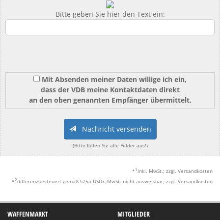
Bitte geben Sie hier den Text ein:
Mit Absenden meiner Daten willige ich ein,
dass der VDB meine Kontaktdaten direkt
an den oben genannten Empfänger übermittelt.
Nachricht versenden
(Bitte füllen Sie alle Felder aus!)
1
*
inkl. MwSt.; zzgl. Versandkosten
2
*
differenzbesteuert gemäß §25a UStG.;MwSt. nicht ausweisbar; zzgl. Versandkosten
WAFFENMARKT
MITGLIEDER