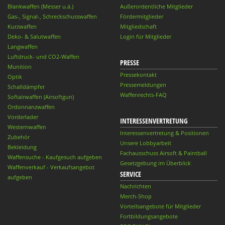
Blankwaffen (Messer u.ä.)
Außerordentliche Mitglieder
Gas-, Signal-, Schreckschusswaffen
Fördermitglieder
Kurzwaffen
Mitgliedschaft
Deko- & Salutwaffen
Login für Mitglieder
Langwaffen
Luftdruck- und CO2-Waffen
PRESSE
Munition
Pressekontakt
Optik
Pressemeldungen
Schalldämpfer
Waffenrechts-FAQ
Softairwaffen (Airsoftgun)
Ordonnanzwaffen
Vorderlader
INTERESSENVERTRETUNG
Westernwaffen
Interessenvertretung & Positionen
Zubehör
Unsere Lobbyarbeit
Bekleidung
Fachausschuss Airsoft & Paintball
Waffensuche - Kaufgesuch aufgeben
Gesetzgebung im Überblick
Waffenverkauf - Verkaufsangebot
SERVICE
aufgeben
Nachrichten
Merch-Shop
Vorteilsangebote für Mitglieder
Fortbildungsangebote