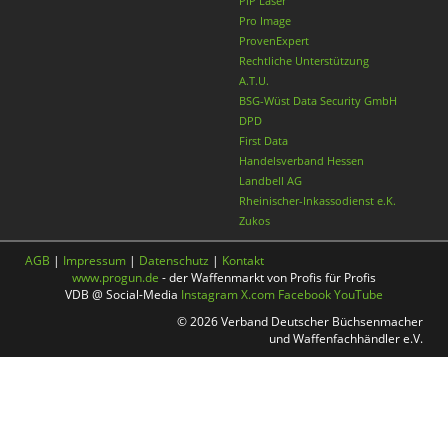
PiP Laser
Pro Image
ProvenExpert
Rechtliche Unterstützung
A.T.U.
BSG-Wüst Data Security GmbH
DPD
First Data
Handelsverband Hessen
Landbell AG
Rheinischer-Inkassodienst e.K.
Zukos
AGB
|
Impressum
|
Datenschutz
|
Kontakt
www.progun.de
- der Waffenmarkt von Profis für Profis
VDB @ Social-Media
Instagram
X.com
Facebook
YouTube
© 2026 Verband Deutscher Büchsenmacher
und Waffenfachhändler e.V.
Nach oben