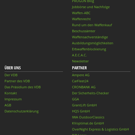
PROGUN Blog
Jobbörse und Nachfolge
Waffen-ABC
Waffenrecht
Rund um den Waffenkauf
Beschussämter
Waffensachverständige
Ausbildungsmöglichkeiten
Erbwaffenblockierung
A.E.C.A.C.
Newsletter
ÜBER UNS
PARTNER
Der VDB
Ampere AG
Partner des VDB
CarFleet24
Das Präsidium des VDB
CRONBANK AG
Kontakt
Der Sicherheits-Checker
Impressum
GGA
AGB
GrantLift GmbH
Datenschutzerklärung
HQS GmbH
IWA OutdoorClassics
KVoptimal.de GmbH
OverNight Express & Logistics GmbH