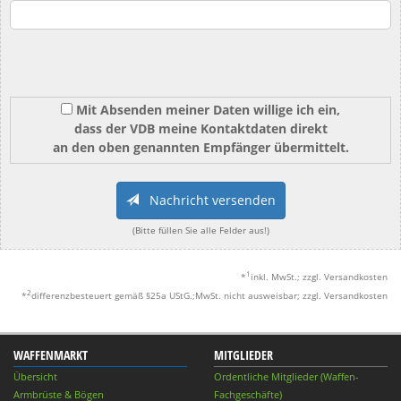
Mit Absenden meiner Daten willige ich ein,
dass der VDB meine Kontaktdaten direkt
an den oben genannten Empfänger übermittelt.
Nachricht versenden
(Bitte füllen Sie alle Felder aus!)
1
*
inkl. MwSt.; zzgl. Versandkosten
2
*
differenzbesteuert gemäß §25a UStG.;MwSt. nicht ausweisbar; zzgl. Versandkosten
WAFFENMARKT
MITGLIEDER
Übersicht
Ordentliche Mitglieder (Waffen-
Armbrüste & Bögen
Fachgeschäfte)