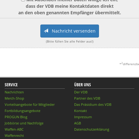
dass der VDB meine Kontaktdaten direkt
an den oben genannten Empfänger übermittelt.
Nachricht versenden
(Bitte füllen Sie alle Felder aus!)
2
*
differenzb
SERVICE
ÜBER UNS
Nachrichten
Der VDB
Merch-Shop
Partner des VDB
Vorteilsangebote für Mitglieder
Das Präsidium des VDB
Fortbildungsangebote
Kontakt
PROGUN Blog
Impressum
Jobbörse und Nachfolge
AGB
Waffen-ABC
Datenschutzerklärung
Waffenrecht