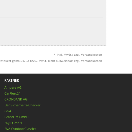
1
*
inkl. MwSt.; zzgl. Versandkosten
esteuert gemäß §25a UStG.;MwSt. nicht ausweisbar; zzgl. Versandkosten
PARTNER
Ampere AG
CarFleet24
CRONBANK AG
Der Sicherheits-Checker
GGA
GrantLift GmbH
HQS GmbH
IWA OutdoorClassics