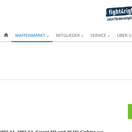
WAFFENMARKT
MITGLIEDER
SERVICE
ÜBER 
903 A1, 1903 A3, Garant M1 und 30 M1 Carbine
mit