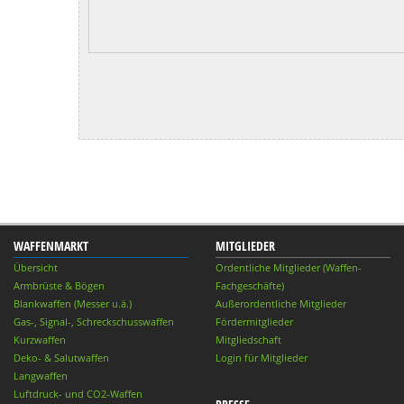
WAFFENMARKT
MITGLIEDER
Übersicht
Ordentliche Mitglieder (Waffen-
Armbrüste & Bögen
Fachgeschäfte)
Blankwaffen (Messer u.ä.)
Außerordentliche Mitglieder
Gas-, Signal-, Schreckschusswaffen
Fördermitglieder
Kurzwaffen
Mitgliedschaft
Deko- & Salutwaffen
Login für Mitglieder
Langwaffen
Luftdruck- und CO2-Waffen