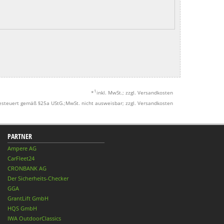
1
*
inkl. MwSt.; zzgl. Versandkosten
esteuert gemäß §25a UStG.;MwSt. nicht ausweisbar; zzgl. Versandkosten
PARTNER
Ampere AG
CarFleet24
CRONBANK AG
Der Sicherheits-Checker
GGA
GrantLift GmbH
HQS GmbH
IWA OutdoorClassics