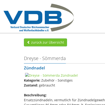
zurück zur Übersicht
Dreyse - Sömmerda
Zündnadel
Kategorie:
Zubehör - Sonstiges
Zustand:
gebraucht
Beschreibung:
Ersatzzündnadeln, vermutlich für Zündnadelgeweh
Gesamtlänge 86,8mm oder 84,8mm, lt. Explosionsz