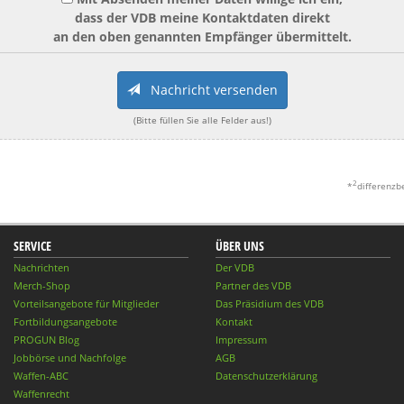
dass der VDB meine Kontaktdaten direkt
an den oben genannten Empfänger übermittelt.
Nachricht versenden
(Bitte füllen Sie alle Felder aus!)
2
*
differenzb
SERVICE
ÜBER UNS
Nachrichten
Der VDB
Merch-Shop
Partner des VDB
Vorteilsangebote für Mitglieder
Das Präsidium des VDB
Fortbildungsangebote
Kontakt
PROGUN Blog
Impressum
Jobbörse und Nachfolge
AGB
Waffen-ABC
Datenschutzerklärung
Waffenrecht