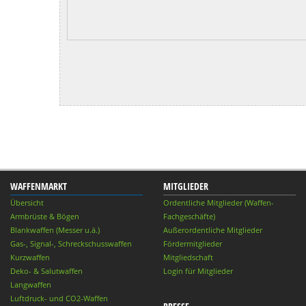
WAFFENMARKT
MITGLIEDER
Übersicht
Ordentliche Mitglieder (Waffen-
Armbrüste & Bögen
Fachgeschäfte)
Blankwaffen (Messer u.ä.)
Außerordentliche Mitglieder
Gas-, Signal-, Schreckschusswaffen
Fördermitglieder
Kurzwaffen
Mitgliedschaft
Deko- & Salutwaffen
Login für Mitglieder
Langwaffen
Luftdruck- und CO2-Waffen