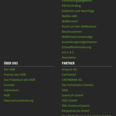
Fortbildungsangebote
PROGUN Blog
Jobbörse und Nachfolge
Waffen-ABC
Waffenrecht
Rund um den Waffenkauf
Beschussämter
Waffensachverständige
Ausbildungsmöglichkeiten
Erbwaffenblockierung
A.E.C.A.C.
Newsletter
ÜBER UNS
PARTNER
Der VDB
Ampere AG
Partner des VDB
CarFleet24
Das Präsidium des VDB
CRONBANK AG
Kontakt
Der Sicherheits-Checker
Impressum
GGA
AGB
GrantLift GmbH
Datenschutzerklärung
HQS GmbH
IWA OutdoorClassics
KVoptimal.de GmbH
OverNight Express & Logistics GmbH