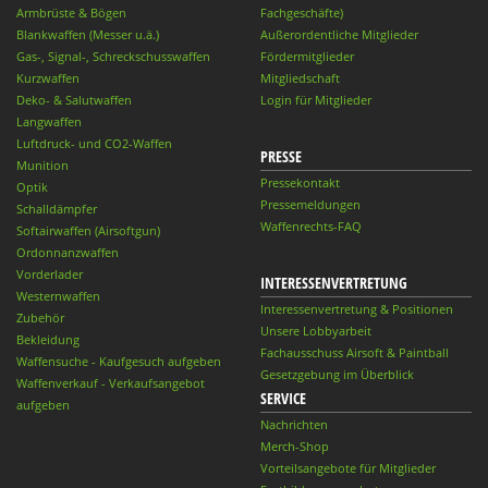
Armbrüste & Bögen
Fachgeschäfte)
Blankwaffen (Messer u.ä.)
Außerordentliche Mitglieder
Gas-, Signal-, Schreckschusswaffen
Fördermitglieder
Kurzwaffen
Mitgliedschaft
Deko- & Salutwaffen
Login für Mitglieder
Langwaffen
Luftdruck- und CO2-Waffen
PRESSE
Munition
Pressekontakt
Optik
Pressemeldungen
Schalldämpfer
Waffenrechts-FAQ
Softairwaffen (Airsoftgun)
Ordonnanzwaffen
Vorderlader
INTERESSENVERTRETUNG
Westernwaffen
Interessenvertretung & Positionen
Zubehör
Unsere Lobbyarbeit
Bekleidung
Fachausschuss Airsoft & Paintball
Waffensuche - Kaufgesuch aufgeben
Gesetzgebung im Überblick
Waffenverkauf - Verkaufsangebot
SERVICE
aufgeben
Nachrichten
Merch-Shop
Vorteilsangebote für Mitglieder