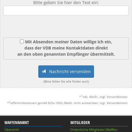
Bitte geben Sie hier den Text ein:
Mit Absenden meiner Daten willige ich ein,
dass der VDB meine Kontaktdaten direkt
an den oben genannten Empfänger übermittelt.
Nachricht versenden
(Bitte füllen Sie alle Felder aus!)
1
*
inkl. MwSt.; zzgl. Versandkosten
2
*
differenzbesteuert gemäß §25a UStG.;MwSt. nicht ausweisbar; zzgl. Versandkosten
WAFFENMARKT
MITGLIEDER
Übersicht
Ordentliche Mitglieder (Waffen-