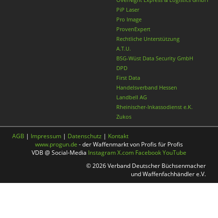
PiP Laser
Pro Image
ProvenExpert
Rechtliche Unterstützung
A.T.U.
BSG-Wüst Data Security GmbH
DPD
First Data
Handelsverband Hessen
Landbell AG
Rheinischer-Inkassodienst e.K.
Zukos
AGB
|
Impressum
|
Datenschutz
|
Kontakt
www.progun.de
- der Waffenmarkt von Profis für Profis
VDB @ Social-Media
Instagram
X.com
Facebook
YouTube
© 2026 Verband Deutscher Büchsenmacher
und Waffenfachhändler e.V.
Nach oben