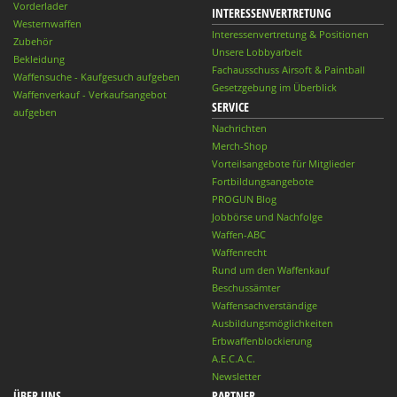
Vorderlader
INTERESSENVERTRETUNG
Westernwaffen
Interessenvertretung & Positionen
Zubehör
Unsere Lobbyarbeit
Bekleidung
Fachausschuss Airsoft & Paintball
Waffensuche - Kaufgesuch aufgeben
Gesetzgebung im Überblick
Waffenverkauf - Verkaufsangebot
SERVICE
aufgeben
Nachrichten
Merch-Shop
Vorteilsangebote für Mitglieder
Fortbildungsangebote
PROGUN Blog
Jobbörse und Nachfolge
Waffen-ABC
Waffenrecht
Rund um den Waffenkauf
Beschussämter
Waffensachverständige
Ausbildungsmöglichkeiten
Erbwaffenblockierung
A.E.C.A.C.
Newsletter
ÜBER UNS
PARTNER