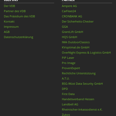
Der VDB
Ampere AG
Partner des VDB
CarFleet24
Das Präsidium des VDB
CRONBANK AG
Kontakt
Der Sicherheits-Checker
Impressum
GGA
AGB
GrantLift GmbH
Datenschutzerklärung
HQS GmbH
IWA OutdoorClassics
KVoptimal.de GmbH
OverNight Express & Logistics GmbH
PiP Laser
Pro Image
ProvenExpert
Rechtliche Unterstützung
A.T.U.
BSG-Wüst Data Security GmbH
DPD
First Data
Handelsverband Hessen
Landbell AG
Rheinischer-Inkassodienst e.K.
Zukos