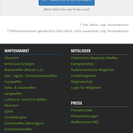
(Bitte füllen Sie alle Felder aus!)
1
*
inkl. MwSt.; zzgl. Versandkosten
2
*
differenzbesteuert gemäß §25a UStG.;MwSt. nicht ausweisbar; zzgl. Versandkosten
WAFFENMARKT
MITGLIEDER
Übersicht
Ordentliche Mitglieder (Waffen-
Armbrüste & Bögen
Fachgeschäfte)
Blankwaffen (Messer u.ä.)
Außerordentliche Mitglieder
Gas-, Signal-, Schreckschusswaffen
Fördermitglieder
Kurzwaffen
Mitgliedschaft
Deko- & Salutwaffen
Login für Mitglieder
Langwaffen
Luftdruck- und CO2-Waffen
PRESSE
Munition
Pressekontakt
Optik
Pressemeldungen
Schalldämpfer
Waffenrechts-FAQ
Softairwaffen (Airsoftgun)
Ordonnanzwaffen