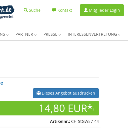
Suche
Kontakt
Mitglieder Login
UNS
PARTNER
PRESSE
INTERESSENVERTRETUNG
he
Dieses Angebot ausdrucken
14,80 EUR*
1
Artikelnr.:
CH-StGW57-44