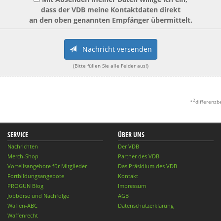
dass der VDB meine Kontaktdaten direkt
an den oben genannten Empfänger übermittelt.
Nachricht versenden
(Bitte füllen Sie alle Felder aus!)
2
*
differenzb
SERVICE
ÜBER UNS
Nachrichten
Der VDB
Merch-Shop
Partner des VDB
Vorteilsangebote für Mitglieder
Das Präsidium des VDB
Fortbildungsangebote
Kontakt
PROGUN Blog
Impressum
Jobbörse und Nachfolge
AGB
Waffen-ABC
Datenschutzerklärung
Waffenrecht