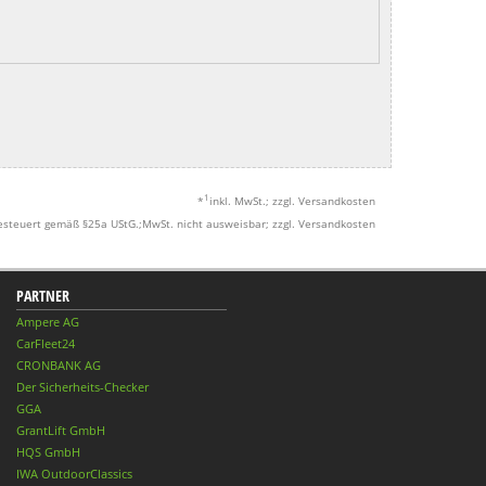
1
*
inkl. MwSt.; zzgl. Versandkosten
esteuert gemäß §25a UStG.;MwSt. nicht ausweisbar; zzgl. Versandkosten
PARTNER
Ampere AG
CarFleet24
CRONBANK AG
Der Sicherheits-Checker
GGA
GrantLift GmbH
HQS GmbH
IWA OutdoorClassics