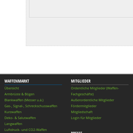
WAFFENMARKT
MITGLIEDER
Übersicht
Ordentliche Mitglieder (Waffen-
Armbrüste & Bögen
Fachgeschäfte)
Blankwaffen (Messer u.ä.)
Außerordentliche Mitglieder
Gas-, Signal-, Schreckschusswaffen
Fördermitglieder
Kurzwaffen
Mitgliedschaft
Deko- & Salutwaffen
Login für Mitglieder
Langwaffen
Luftdruck- und CO2-Waffen