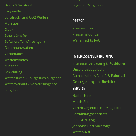
Deko- & Salutwaffen
Login für Mitglieder
Langwaffen
Luftdruck- und CO2-Waffen
PRESSE
Munition
Pressekontakt
Optik
Pressemeldungen
Schalldämpfer
Waffenrechts-FAQ
Softairwaffen (Airsoftgun)
Ordonnanzwaffen
Vorderlader
INTERESSENVERTRETUNG
Westernwaffen
Interessenvertretung & Positionen
Zubehör
Unsere Lobbyarbeit
Bekleidung
Fachausschuss Airsoft & Paintball
Waffensuche - Kaufgesuch aufgeben
Gesetzgebung im Überblick
Waffenverkauf - Verkaufsangebot
SERVICE
aufgeben
Nachrichten
Merch-Shop
Vorteilsangebote für Mitglieder
Fortbildungsangebote
PROGUN Blog
Jobbörse und Nachfolge
Waffen-ABC