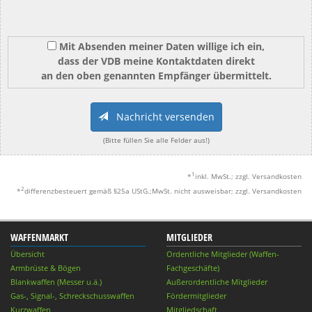
Mit Absenden meiner Daten willige ich ein,
dass der VDB meine Kontaktdaten direkt
an den oben genannten Empfänger übermittelt.
Nachricht versenden
(Bitte füllen Sie alle Felder aus!)
1
*
inkl. MwSt.; zzgl. Versandkosten
2
*
differenzbesteuert gemäß §25a UStG.;MwSt. nicht ausweisbar; zzgl. Versandkosten
WAFFENMARKT
MITGLIEDER
Übersicht
Ordentliche Mitglieder (Waffen-
Armbrüste & Bögen
Fachgeschäfte)
Blankwaffen (Messer u.ä.)
Außerordentliche Mitglieder
Gas-, Signal-, Schreckschusswaffen
Fördermitglieder
Kurzwaffen
Mitgliedschaft