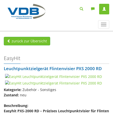
Navig
ein-/
zurück zur Übersicht
EasyHit
Leuchtpunktzielgerät Flintenvisier PXS 2000 RD
Kategorie:
Zubehör - Sonstiges
Zustand:
neu
Beschreibung:
Easyhit PXS-2000 RD – Präzises Leuchtpunktvisier für Flinten