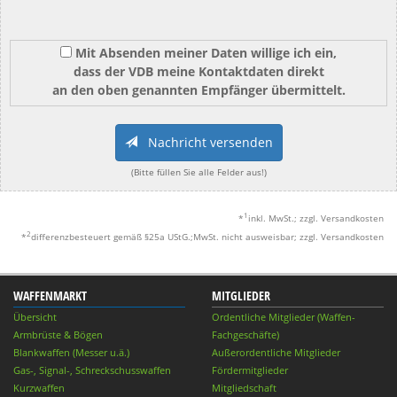
Mit Absenden meiner Daten willige ich ein,
dass der VDB meine Kontaktdaten direkt
an den oben genannten Empfänger übermittelt.
Nachricht versenden
(Bitte füllen Sie alle Felder aus!)
1
*
inkl. MwSt.; zzgl. Versandkosten
2
*
differenzbesteuert gemäß §25a UStG.;MwSt. nicht ausweisbar; zzgl. Versandkosten
WAFFENMARKT
MITGLIEDER
Übersicht
Ordentliche Mitglieder (Waffen-
Armbrüste & Bögen
Fachgeschäfte)
Blankwaffen (Messer u.ä.)
Außerordentliche Mitglieder
Gas-, Signal-, Schreckschusswaffen
Fördermitglieder
Kurzwaffen
Mitgliedschaft