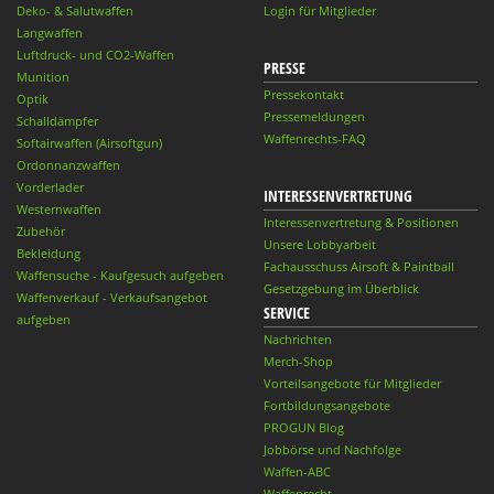
Deko- & Salutwaffen
Login für Mitglieder
Langwaffen
Luftdruck- und CO2-Waffen
PRESSE
Munition
Pressekontakt
Optik
Pressemeldungen
Schalldämpfer
Waffenrechts-FAQ
Softairwaffen (Airsoftgun)
Ordonnanzwaffen
Vorderlader
INTERESSENVERTRETUNG
Westernwaffen
Interessenvertretung & Positionen
Zubehör
Unsere Lobbyarbeit
Bekleidung
Fachausschuss Airsoft & Paintball
Waffensuche - Kaufgesuch aufgeben
Gesetzgebung im Überblick
Waffenverkauf - Verkaufsangebot
SERVICE
aufgeben
Nachrichten
Merch-Shop
Vorteilsangebote für Mitglieder
Fortbildungsangebote
PROGUN Blog
Jobbörse und Nachfolge
Waffen-ABC
Waffenrecht