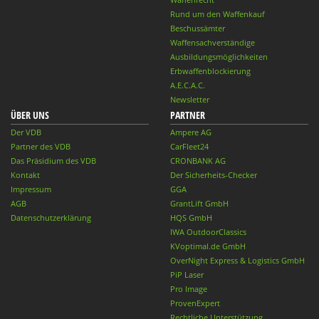
Rund um den Waffenkauf
Beschussämter
Waffensachverständige
Ausbildungsmöglichkeiten
Erbwaffenblockierung
A.E.C.A.C.
Newsletter
ÜBER UNS
PARTNER
Der VDB
Ampere AG
Partner des VDB
CarFleet24
Das Präsidium des VDB
CRONBANK AG
Kontakt
Der Sicherheits-Checker
Impressum
GGA
AGB
GrantLift GmbH
Datenschutzerklärung
HQS GmbH
IWA OutdoorClassics
KVoptimal.de GmbH
OverNight Express & Logistics GmbH
PiP Laser
Pro Image
ProvenExpert
Rechtliche Unterstützung