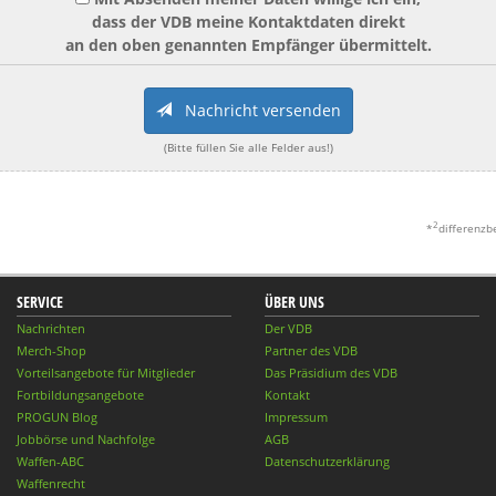
dass der VDB meine Kontaktdaten direkt
an den oben genannten Empfänger übermittelt.
Nachricht versenden
(Bitte füllen Sie alle Felder aus!)
2
*
differenzb
SERVICE
ÜBER UNS
Nachrichten
Der VDB
Merch-Shop
Partner des VDB
Vorteilsangebote für Mitglieder
Das Präsidium des VDB
Fortbildungsangebote
Kontakt
PROGUN Blog
Impressum
Jobbörse und Nachfolge
AGB
Waffen-ABC
Datenschutzerklärung
Waffenrecht