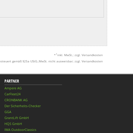
1
*
inkl. MwSt.; zzgl. Versandkosten
esteuert gemäß §25a UStG.;MwSt. nicht ausweisbar; zzgl. Versandkosten
PARTNER
Ampere AG
CarFleet24
CRONBANK AG
Der Sicherheits-Checker
GGA
GrantLift GmbH
HQS GmbH
IWA OutdoorClassics