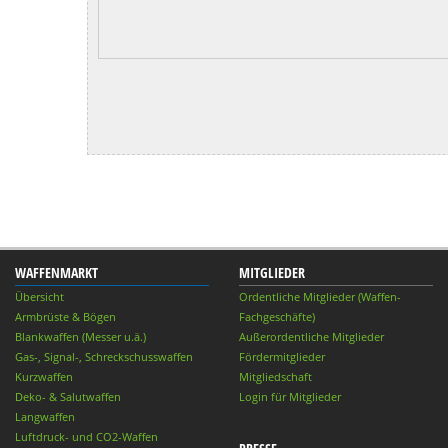
WAFFENMARKT
MITGLIEDER
Übersicht
Ordentliche Mitglieder (Waffen-
Armbrüste & Bögen
Fachgeschäfte)
Blankwaffen (Messer u.ä.)
Außerordentliche Mitglieder
Gas-, Signal-, Schreckschusswaffen
Fördermitglieder
Kurzwaffen
Mitgliedschaft
Deko- & Salutwaffen
Login für Mitglieder
Langwaffen
Luftdruck- und CO2-Waffen